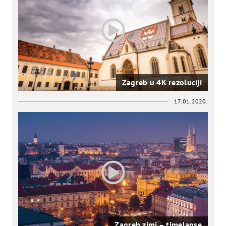
Zagreb u 4K rezoluciji
17.01.2020.
Zagreb zimi – timelapse