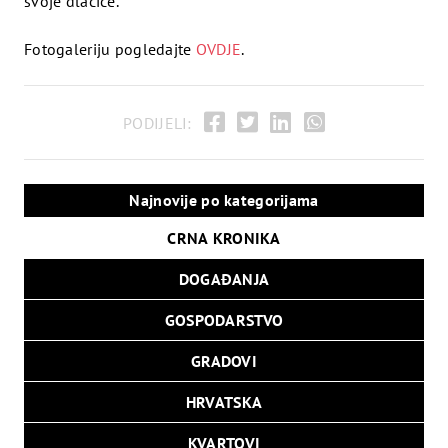
svoje dlačice.
Fotogaleriju pogledajte
OVDJE
.
PODIJELI:
Najnovije po kategorijama
CRNA KRONIKA
DOGAĐANJA
GOSPODARSTVO
GRADOVI
HRVATSKA
KVARTOVI