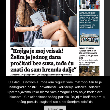
U skladu s novom europskom regulativom, metropolitan.hr je
nadogradio politiku privatnosti i korištenja kolačića. Kolačiće
upotrebljavamo kako bismo Vam omogućili što bolje korisničko
iskustvo i funkcionalnost našeg portala. Daljnjim korištenjem
našeg portala, suglasni ste s korištenjem kolačića.
Copyright © 2026
Metropolitan.hr
- Sva prava pridržana
Prihvaćam