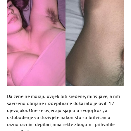
Slot Double Play Superbet Hq Bonusi I Besplatne Vrtnje
Posljednje mjesto u izvlačenju velikog povlačenja dolazi
s bankovnim prijenosom, što bi moglo potrajati i do 15
dana, prema Inninsu.
Pratimo sve vrhunske studije i programere i isprobat
ćemo njihovu novu igru kada se pojave u britanskim
kockarnicama.
Legalni kasino slotovi za pravi novac
Casino Rizik
Možda je to već previše uskličnika za jedan blog.
Captain Cooks Casino Recenzija I Iskustva 2025
Osim toga, biti igrač pokera zapravo zatvara sva politička vrata.
Da žene ne moraju uvijek biti sređene, mirišljave, a niti
Betitall Casino No Deposit Bonus
savršeno obrijane i izdepilirane dokazalo je ovih 17
djevojaka. One se osjećaju sjajno u svojoj koži, a
oslobođenje su doživjele nakon što su britvicama i
razno raznim depilacijama rekle zbogom i prihvatile