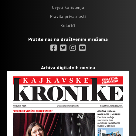
Uvjeti korištenja
Pravila privatnosti
Kolačići
Pratite nas na društvenim mrežama
Arhiva digitalnih novina