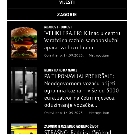
VIJESTI
ZAGORJE
MLADOST - LUDOST
‘VELIKI FRAJER’: Klinac u centru
Varaždina razbio samoposlužni
aparat za brzu hranu
Objavljeno: 14.09.2025.
Metropolitan
NEKI NIKAKO DA NAUČE
PA TI PONAVLJAJ PREKRŠAJE:
Neodgovornom vozaču prijeti
ogromna kazna – više od 5000
eura, zatvor na četiri mjeseca,
oduzimanje vozačke…
Objavljeno: 14.09.2025.
Metropolitan
ZADOBIO JE OZLJEDE OPASNE PO ŽIVOT
STRAŠNO: Radnika (36) kod