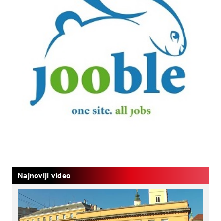
Najnoviji video