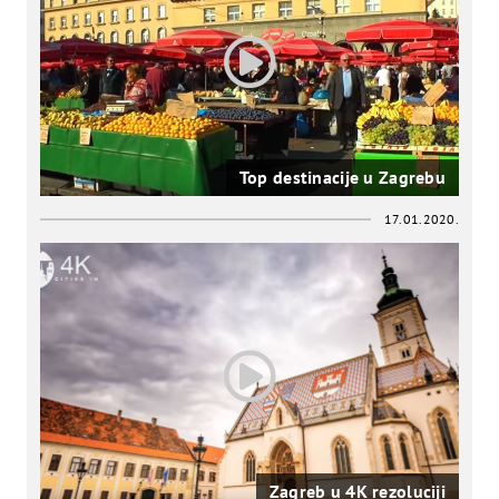
Top destinacije u Zagrebu
17.01.2020.
Zagreb u 4K rezoluciji