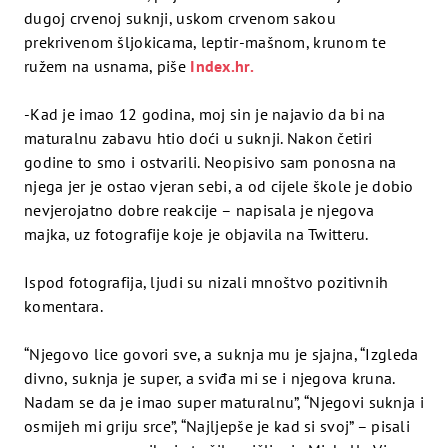
dugoj crvenoj suknji, uskom crvenom sakou
prekrivenom šljokicama, leptir-mašnom, krunom te
ružem na usnama, piše
Index.hr.
-Kad je imao 12 godina, moj sin je najavio da bi na
maturalnu zabavu htio doći u suknji. Nakon četiri
godine to smo i ostvarili. Neopisivo sam ponosna na
njega jer je ostao vjeran sebi, a od cijele škole je dobio
nevjerojatno dobre reakcije – napisala je njegova
majka, uz fotografije koje je objavila na Twitteru.
Ispod fotografija, ljudi su nizali mnoštvo pozitivnih
komentara.
“Njegovo lice govori sve, a suknja mu je sjajna, “Izgleda
divno, suknja je super, a sviđa mi se i njegova kruna.
Nadam se da je imao super maturalnu”, “Njegovi suknja i
osmijeh mi griju srce”, “Najljepše je kad si svoj” – pisali