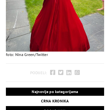
foto: Nina Green/Twitter
PODIJELI:
Najnovije po kategorijama
CRNA KRONIKA