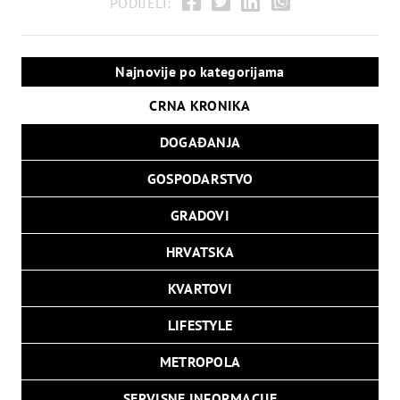
PODIJELI:
Najnovije po kategorijama
CRNA KRONIKA
DOGAĐANJA
GOSPODARSTVO
GRADOVI
HRVATSKA
KVARTOVI
LIFESTYLE
METROPOLA
SERVISNE INFORMACIJE