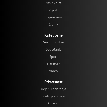
Naslovnica
Vijesti
Impressum
Cjenik
Kategorije
Gospodarstvo
Događanja
Sport
Lifestyle
Video
Privatnost
Uvjeti korištenja
Pravila privatnosti
Kolačići