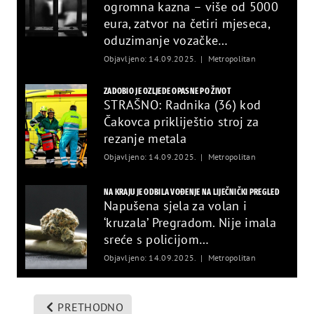
ogromna kazna – više od 5000
eura, zatvor na četiri mjeseca,
oduzimanje vozačke…
Objavljeno: 14.09.2025.
Metropolitan
ZADOBIO JE OZLJEDE OPASNE PO ŽIVOT
STRAŠNO: Radnika (36) kod
Čakovca prikliještio stroj za
rezanje metala
Objavljeno: 14.09.2025.
Metropolitan
NA KRAJU JE ODBILA VOĐENJE NA LIJEČNIČKI PREGLED
Napušena sjela za volan i
‘kruzala’ Pregradom. Nije imala
sreće s policijom…
Objavljeno: 14.09.2025.
Metropolitan
PRETHODNO