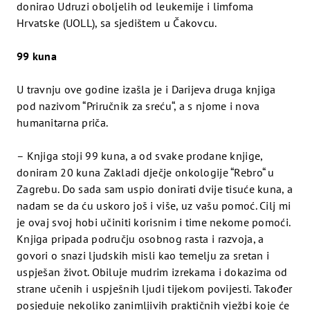
donirao Udruzi oboljelih od leukemije i limfoma
Hrvatske (UOLL), sa sjedištem u Čakovcu.
99 kuna
U travnju ove godine izašla je i Darijeva druga knjiga
pod nazivom “Priručnik za sreću“, a s njome i nova
humanitarna priča.
– Knjiga stoji 99 kuna, a od svake prodane knjige,
doniram 20 kuna Zakladi dječje onkologije “Rebro“ u
Zagrebu. Do sada sam uspio donirati dvije tisuće kuna, a
nadam se da ću uskoro još i više, uz vašu pomoć. Cilj mi
je ovaj svoj hobi učiniti korisnim i time nekome pomoći.
Knjiga pripada području osobnog rasta i razvoja, a
govori o snazi ljudskih misli kao temelju za sretan i
uspješan život. Obiluje mudrim izrekama i dokazima od
strane učenih i uspješnih ljudi tijekom povijesti. Također
posjeduje nekoliko zanimljivih praktičnih vježbi koje će