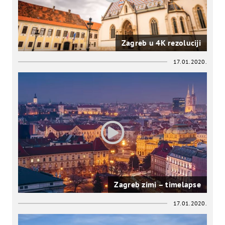
Zagreb u 4K rezoluciji
17.01.2020.
Zagreb zimi – timelapse
17.01.2020.