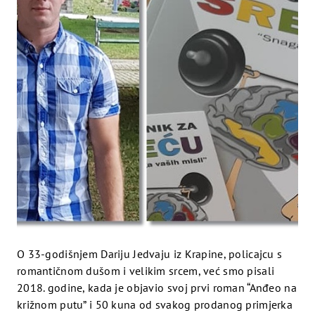
u Javnosti omalovažavajući automate i one koji su ih
igrali.
Stol će vam dati mogućnost da odmah postavite svoje
rolete ili pričekate dok ne dođu do vas za stolom.
Igrajte besplatne automate bez online registracije 2024
Inpay Casino 50 Free Spins
Ako je vaša isplata odgođena zbog Ainsusa, obavijestit ćemo
vas putem e-pošte.
Slot Treasures Of Egypt Bonusi I Besplatne Vrtnje
Bez obzira u što vjerujete, lutrija je i dalje igra sreće.
Slot Hit It Hard Bonusi I Besplatne Vrtnje
O 33-godišnjem Dariju Jedvaju iz Krapine, policajcu s
romantičnom dušom i velikim srcem, već smo pisali
2018. godine, kada je objavio svoj prvi roman “Anđeo na
križnom putu” i 50 kuna od svakog prodanog primjerka