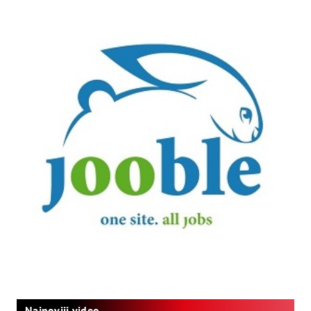
Najnoviji video