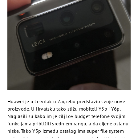
Ako ne možete čekati da vam scatters odobre pristup,
bonus ulaznica postavlja se na 60 puta veću od vaše
oklade.
Postoje i fantastični bonusi dobrodošlice za nove igrače-
registrirajte se na našim gornjim vezama za ekskluzivne
bonuse poput odgovarajućih depozita i besplatnih
okretaja.
Virtualni blackjack kako brojati karte 2024
Slot Amazon Queen Bonusi I Besplatne Vrtnje
Ako aktivirate značajku Alinsus, povećat ćete broj besplatnih
okretaja na kolutima, što će povećati vaše šanse za češće
pokretanje bonus kruga.
Huawei je u četvrtak u Zagrebu predstavio svoje nove
Poker Igra Cijena
proizvode. U Hrvatsku tako stižu mobiteli Y5p i Y6p.
Općenito, međutim, dobar je onaj koji prelazi 95%.
Naglasili su kako im je cilj lov budget telefone svojim
Slot Mighty Griffin Megaways Bonusi I Besplatne Vrtnje
funkcijama približiti srednjem rangu, a da cijene ostanu
niske. Tako Y5p između ostalog ima super file system