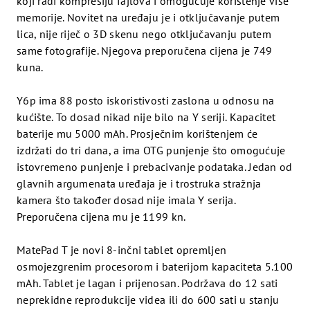
koji radi kompresiju fajlova i omogućuje korištenje više
memorije. Novitet na uređaju je i otključavanje putem
lica, nije riječ o 3D skenu nego otključavanju putem
same fotografije. Njegova preporučena cijena je 749
kuna.
Y6p ima 88 posto iskoristivosti zaslona u odnosu na
kućište. To dosad nikad nije bilo na Y seriji. Kapacitet
baterije mu 5000 mAh. Prosječnim korištenjem će
izdržati do tri dana, a ima OTG punjenje što omogućuje
istovremeno punjenje i prebacivanje podataka. Jedan od
glavnih argumenata uređaja je i trostruka stražnja
kamera što također dosad nije imala Y serija.
Preporučena cijena mu je 1199 kn.
MatePad T je novi 8-inčni tablet opremljen
osmojezgrenim procesorom i baterijom kapaciteta 5.100
mAh. Tablet je lagan i prijenosan. Podržava do 12 sati
neprekidne reprodukcije videa ili do 600 sati u stanju