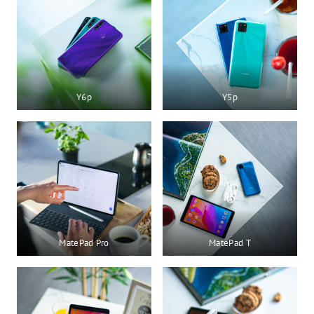
Y6p
Y5p
MatePad Pro
MatePad T