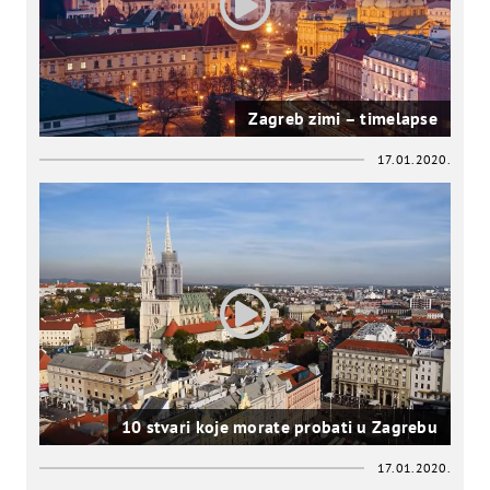
Zagreb zimi – timelapse
17.01.2020.
10 stvari koje morate probati u Zagrebu
17.01.2020.