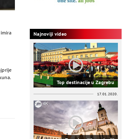
imira
Najnoviji video
jprije
 kuna.
Top destinacije u Zagrebu
17.01.2020.