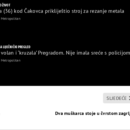
O ŽIVOT
(36) kod Čakovca prikliještio stroj za rezanje metala
Metropolitan
NA LIJEČNIČKI PREGLED
volan i ‘kruzala’ Pregradom. Nije imala sreće s policijo
Metropolitan
SLJEDEĆE
a
Dva muškarca stoje u čvrstom zagrl