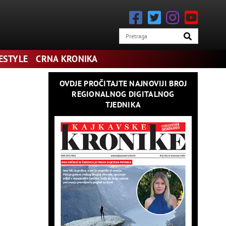
FESTYLE
CRNA KRONIKA
te aktivirati.
 pružaju igre, a ne na pojedinačne igrače.
OVDJE PROČITAJTE NAJNOVIJI BROJ
REGIONALNOG DIGITALNOG
TJEDNIKA