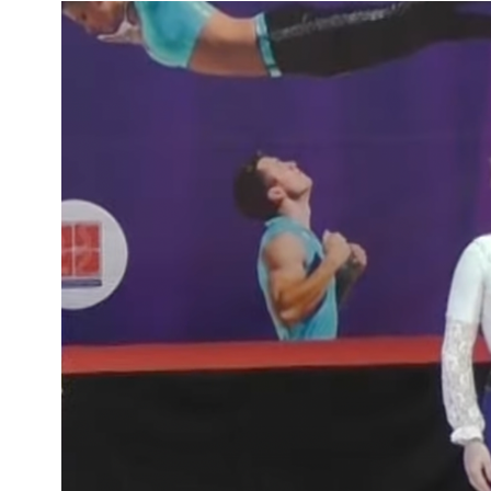
Slot Big Win Cat Bonusi I Besplatne Vrtnje
Švedski programer nedavno je objavio inovativne igre, kao što j
Together Casino 50 Free Spins
Tamo možete kupiti samo kredite i osvojiti nagrade, ako uopće
Slot Ted Bonusi I Besplatne Vrtnje