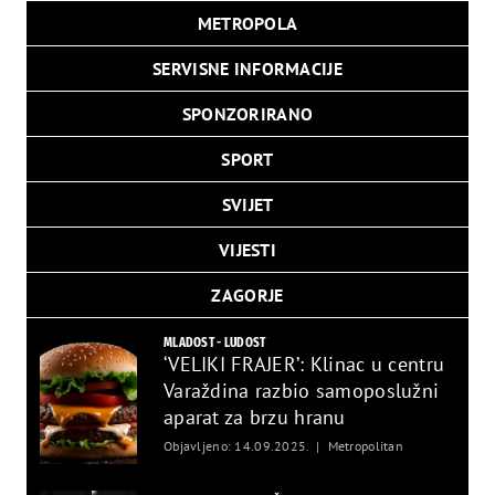
METROPOLA
SERVISNE INFORMACIJE
SPONZORIRANO
SPORT
SVIJET
VIJESTI
ZAGORJE
MLADOST - LUDOST
‘VELIKI FRAJER’: Klinac u centru
Varaždina razbio samoposlužni
aparat za brzu hranu
Objavljeno: 14.09.2025.
Metropolitan