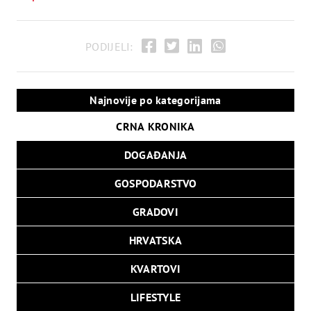
PODIJELI:
Najnovije po kategorijama
CRNA KRONIKA
DOGAĐANJA
GOSPODARSTVO
GRADOVI
HRVATSKA
KVARTOVI
LIFESTYLE