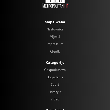
Mapa weba
Naslovnica
Vijesti
Impressum
Cjenik
Kategorije
Gospodarstvo
Događanja
Sport
Lifestyle
Video