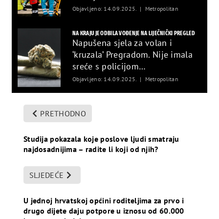
Objavljeno: 14.09.2025.
Metropolitan
NA KRAJU JE ODBILA VOĐENJE NA LIJEČNIČKI PREGLED
Napušena sjela za volan i
‘kruzala’ Pregradom. Nije imala
sreće s policijom…
Objavljeno: 14.09.2025.
Metropolitan
PRETHODNO
Studija pokazala koje poslove ljudi smatraju
najdosadnijima – radite li koji od njih?
SLJEDEĆE
U jednoj hrvatskoj općini roditeljima za prvo i
drugo dijete daju potpore u iznosu od 60.000