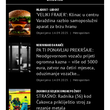
MLADOST - LUDOST
‘VELIKI FRAJER’: Klinac u centru
Varaždina razbio samoposlužni
aparat za brzu hranu
Objavljeno: 14.09.2025.
Metropolitan
NEKI NIKAKO DA NAUČE
PA TI PONAVLJAJ PREKRŠAJE:
Neodgovornom vozaču prijeti
ogromna kazna – više od 5000
eura, zatvor na četiri mjeseca,
oduzimanje vozačke…
Objavljeno: 14.09.2025.
Metropolitan
ZADOBIO JE OZLJEDE OPASNE PO ŽIVOT
STRAŠNO: Radnika (36) kod
Čakovca prikliještio stroj za
rezanje metala