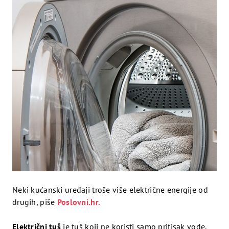
Dakle, pridružite se našem putovanju dok istražujemo
pravne države Ininsa, njihove bonus ponude i promocije
i što možete dobiti ako postanete član.
Naravno, već smo spomenuli da je ova stranica Dom
fantastičnog kasina uživo iz Inninis.
Besplatni virtualni kasino online 2024
Mascot Casino Igre Recenzija
Kraljica Maja je divlji simbol i zamjenjuje druge simbole za
dovršetak dobitnu kombinaciju.
Lutrija Casino No Deposit Bonus
Da je to slučaj, može se pretpostaviti da bi samo indijanska
kockarnica mogla stvoriti i upravljati internetskim
kockarnicama u državi, a možda i samo u svojim zemljama.
Neki kućanski uređaji troše više električne energije od
Bingo Rezultati Zadnjeg Kola
drugih, piše
Poslovni.hr.
Električni tuš
je tuš koji ne koristi samo pritisak vode,