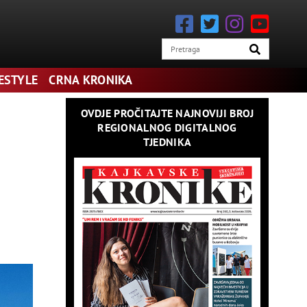
i sredstva na isti način-što je stvarno zgodno u usporedbi s
FESTYLE
CRNA KRONIKA
automat.
OVDJE PROČITAJTE NAJNOVIJI BROJ
.
REGIONALNOG DIGITALNOG
TJEDNIKA