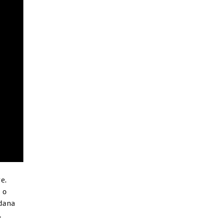
e.
e o
 dana
.