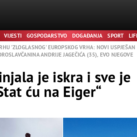
 vaš kasino omogućuje polog s AS – om, također ćete moći povuć
 ili drugo.
VIJESTI
GOSPODARSTVO
DOGAĐANJA
SPORT
LI
stoji samo jedan dizajner nakita koji je svoje radove stavio u 
VRHU 'ZLOGLASNOG' EUROPSKOG VRHA: NOVI USPJEŠAN
ROSLAVČANINA ANDRIJE JAGEČIĆA (35), EVO NJEGOVE
lni iznos koji možete osvojiti je 4000 puta veći od vaše oklade
jala je iskra i sve je
Stat ću na Eiger“
ostima koje će se otvoriti pred vama u Inninsu.
eg online kockarnice tako lako dodaju svoje igre u svoj izbor.
a i na i na i na i na i na i na i na i na i na i na i na i na.