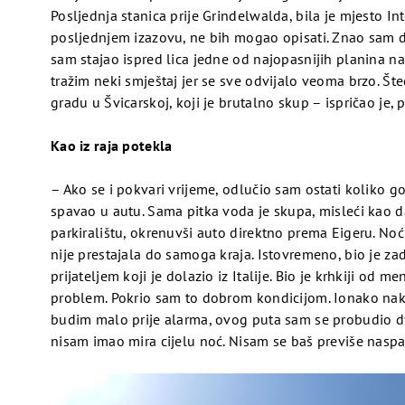
Posljednja stanica prije Grindelwalda, bila je mjesto I
posljednjem izazovu, ne bih mogao opisati. Znao sam da
sam stajao ispred lica jedne od najopasnijih planina na
tražim neki smještaj jer se sve odvijalo veoma brzo. Št
gradu u Švicarskoj, koji je brutalno skup – ispričao je, 
Kao iz raja potekla
– Ako se i pokvari vrijeme, odlučio sam ostati koliko g
spavao u autu. Sama pitka voda je skupa, misleći kao d
parkiralištu, okrenuvši auto direktno prema Eigeru. Noć
nije prestajala do samoga kraja. Istovremeno, bio je zadi
prijateljem koji je dolazio iz Italije. Bio je krhkiji od 
problem. Pokrio sam to dobrom kondicijom. Ionako nako
budim malo prije alarma, ovog puta sam se probudio d
nisam imao mira cijelu noć. Nisam se baš previše naspava