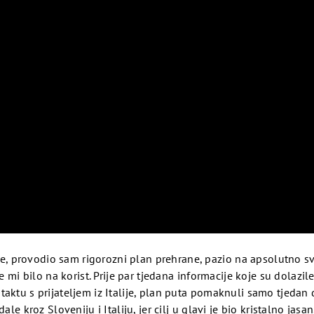
, provodio sam rigorozni plan prehrane, pazio na apsolutno sv
e mi bilo na korist. Prije par tjedana informacije koje su dolazil
taktu s prijateljem iz Italije, plan puta pomaknuli samo tjedan
e kroz Sloveniju i Italiju, jer cilj u glavi je bio kristalno jasan