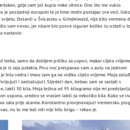
nterlaken, gdje sam još kupio neke sitnice. Ono što me vuklo
 je posljednji europski te je time motiv postajao sve veći. Usk
 svijetu. Došavši u Švicarsku u Grindelwald, nije bilo vremena 
edio sam novac, jer nisam bio posve siguran koliko ću ostati u 
pa nastavio:
od treba, samo da dobijem priliku za uspon, makar cijelo vrijem
a je iz raja potekla. Prvu noć prespavao sam u autu na jednom
 je bila vedra i imao sam ga na vidiku cijelo vrijeme. Moja zalu
vljujući i zastrašujući. Sljedeći dan, trebao sam se sastati s
mene, lakši 30 kila. Moja težina od 95 kilograma nije mi predstavlj
n uspona, uredno se vraćam lakši za nekoliko kila. Kako se in
va sata prije alarma. Konstantno provjeravajući vremensku pro
o, no to me baš niti nije bilo briga – rekao je.