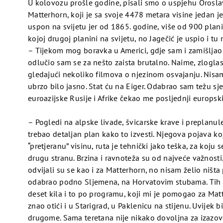
U kolovozu prošle godine, pisali smo o uspjehu Oroslavč
Matterhorn, koji je sa svoje 4478 metara visine jedan je
uspon na svijetu jer od 1865. godine, više od 900 plani
kojoj drugoj planini na svijetu, no Jagečić je uspio i tu 
– Tijekom mog boravka u Americi, gdje sam i zamišljao 
odlučio sam se za nešto zaista brutalno. Naime, zloglasn
gledajući nekoliko filmova o njezinom osvajanju. Nisam
ubrzo bilo jasno. Stat ću na Eiger. Odabrao sam težu sj
Pogledaj
euroazijske Rusije i Afrike čekao me posljednji europski
– Pogledi na alpske livade, švicarske krave i preplanul
video
trebao detaljan plan kako to izvesti. Njegova pojava k
“pretjeranu” visinu, ruta je tehnički jako teška, za koj
drugu stranu. Brzina i ravnoteža su od najveće važnosti
odvijali su se kao i za Matterhorn, no nisam želio ništ
odabrao podno Sljemena, na Horvatovim stubama. Tih 
Pogledaj
deset kila i to po programu, koji mi je pomogao za Mat
znao otići i u Starigrad, u Paklenicu na stijenu. Uvijek
drugome. Sama teretana nije nikako dovoljna za izazov