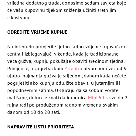
vrijedna dodatnog truda, donosimo sedam savjeta koje
će vašu kupovinu tijekom sniženja učiniti sretnijim
iskustvom.
ODREDITE VRIJEME KUPNJE
Na internetu provjerite ljetno radno vrijeme trgovačkog
centra i izbjegavajući vikende, kada je tradicionalno
veća gužva, kupnju pokušajte obaviti sredinom tjedna.
Primjerice, u zagrebačkom
Z Centru
otvorenom već od 9
ujutro, najmanja gužva je srijedom, danom kada nećete
pogriješiti ako kupnju odlučite obaviti u jutarnjim ili
popodnevnim satima. U slučaju da sa sobom vodite
mališane, dobro je znati da igraonica
MiniPolis
sve do 2.
rujna radi po produženom radnom vremenu svakim
danom od 10 do 20 sati.
NAPRAVITE LISTU PRIORITETA