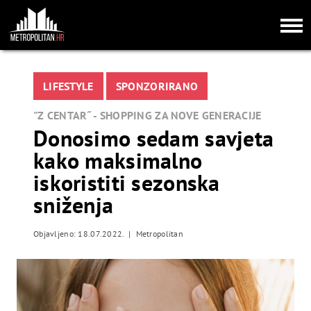
Automati za novac najnovija igra besplatno 2024
Slot 1st Of The Irish Bonusi I Besplatne Vrtnje
: Ako
volite igrati besplatno, samo da biste isprobali značajke,
To je moguće u Demo načinu.
LIFESTYLE
SPONZORIRANO
Slots Palace Casino Hr 2025 Review
- Innosin se malo
"Z CENTAR˝ - SHOPPING ZA NOVE GENERACIJE
razlikuje od ostalih Innosin slotova jer koristi drugačiji
Donosimo sedam savjeta
dizajn.
kako maksimalno
Teksas Holdem Poker Igre
: Trenutno, INERSI ne nude
nikakve promocije za igrače.
iskoristiti sezonska
sniženja
Najbolji automati za igru ​​besplatno pokreću igru 2024
Objavljeno: 18.07.2022.
Metropolitan
Novomatic Casino Igre 2025
Imajte na umu da se Scatter simboli koji se mogu vidjeti
na znaku Alinsusa isplaćuju ako ih ima puno na bilo
kojem mjestu.
Kako Koristiti Interac Za Online Casino U Hrvatskoj