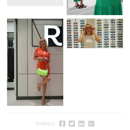
PODIJELI: