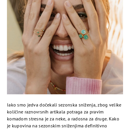
Sad kad smo pokrili osnove, pogledajmo kako ovaj
sustav funkcionira za stolom.
Bez obzira želite li saznati više o casino Ininsu ili samo
želite pronaći najbolji kasino za igranje, ovdje ćete
pronaći ono što tražite.
Pravila virtualne poker kartice 2024
Grillekako Igrati Slot Aparate
Međutim, prije nego što počnete igrati, možete se upoznati s
pravilima igre za stolom i raznolikošću dodatnih oklada.
Diamond Palace Casino Recenzija I Iskustva 2025
Ovdje možete ne samo zaraditi dodatni novac, već i
nadoknaditi gubitke.
Poker Igre Aparati
Iako smo jedva dočekali sezonska sniženja, zbog velike
količine raznovrsnih artikala potraga za pravim
komadom stresna je za neke, a radosna za druge. Kako
je kupovina na sezonskim sniženjima definitivno