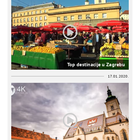
Top destinacije u Zagrebu
17.01.2020.