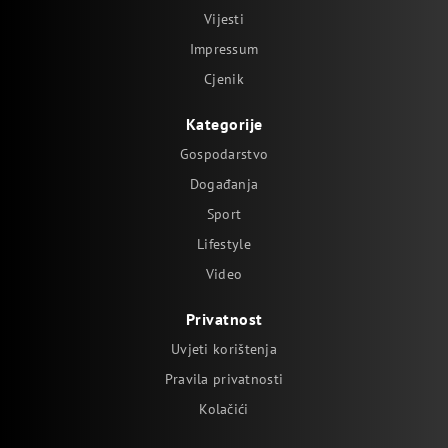
Vijesti
Impressum
Cjenik
Kategorije
Gospodarstvo
Događanja
Sport
Lifestyle
Video
Privatnost
Uvjeti korištenja
Pravila privatnosti
Kolačići