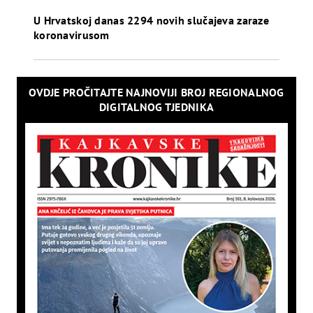
U Hrvatskoj danas 2294 novih slučajeva zaraze
koronavirusom
OVDJE PROČITAJTE NAJNOVIJI BROJ REGIONALNOG
DIGITALNOG TJEDNIKA