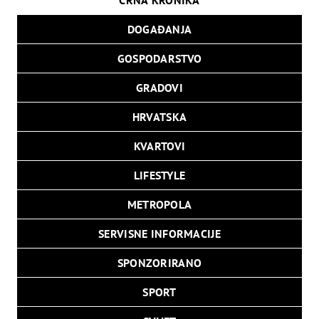
CRNA KRONIKA
DOGAĐANJA
GOSPODARSTVO
GRADOVI
HRVATSKA
KVARTOVI
LIFESTYLE
METROPOLA
SERVISNE INFORMACIJE
SPONZORIRANO
SPORT