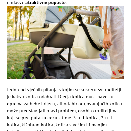
nadasve
atraktivne popuste.
Jedno od vječnih pitanja s kojim se susreću svi roditelji
je kakva kolica odabrati. Dječja kolica must have su
oprema za bebe i djecu, ali odabir odgovarajućih kolica
može predstavljati pravi problem, osobito roditeljima
koji se prvi puta susreću s time. 3-u-1 kolica, 2-u-1
kolica, kišobran kolica, kolica s većim ili manjim