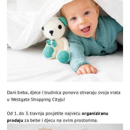
Igrajte ovaj automat za igre na sreću upravo sada na The
Inninis i igrajte Džingis great besplatno.
Korisnici imaju mogućnost upravljanja dva različita
kotača tijekom igranja ove igre.
Web kasino besplatno spin
Blackjack Brojanje Karata
Evo nekoliko najpopularnijih internetskih casino igara koje se
mogu igrati na Novom Zelandu.
Kako Igrati Poker
Više ljudi će ih igrati, više ljudi će pridonijeti ukupnom iznosu
jackpota koji će ljudi dobiti na kraju, a igre će postati još
Dani beba, djece i trudnica ponovo otvaraju svoja vrata
popularnije kad se o njima sazna.
u Westgate Shopping Cityju!
Monte Casino No Deposit Bonus
Od 1. do 3. travnja posjetite najveću
organiziranu
prodaju
za bebe i djecu na ovim prostorima.