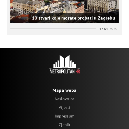
10 stvari koje morate probati u Zagrebu
17.01.2020.
Mapa weba
Naslovnica
Vijesti
Impressum
Cjenik