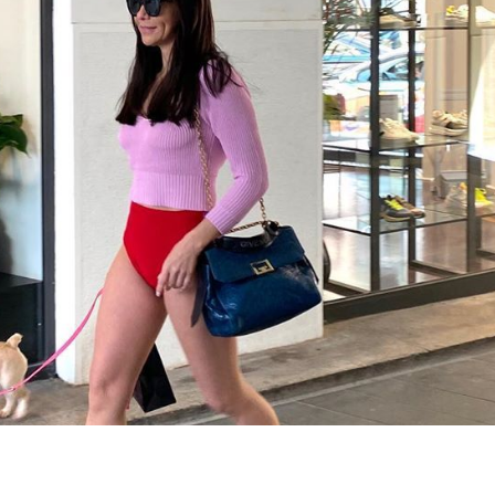
s visokim ograničenjima na koje drugi igrači jednostavno ne isp
znati.
 pravilima za besplatni novac u Demo načinu rada i pogledajte 