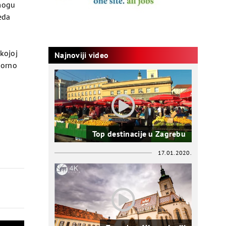
 mogu
eda
 kojoj
Najnoviji video
vorno
Top destinacije u Zagrebu
17.01.2020.