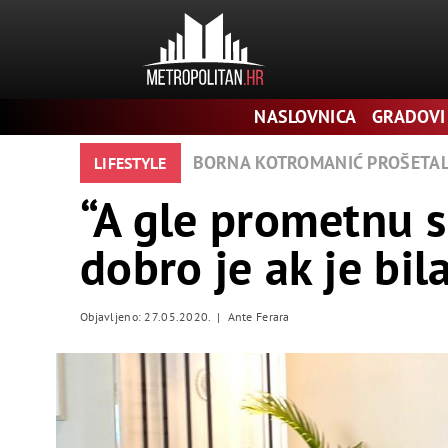
Kartanje najbolji digitalni blackjack u hrv
Bally Casino Igre 2025
: Jedan od najvećih konglomerata, 
Pretraga
NASLOVNICA
GRADOVI
Internetski Kasino S Revolut Kasina 2025
- Na Britanskim
Slot Secrets Of Alchemy Bonusi I Besplatne Vrtnje
: Svi o
BORNA KOTROMANIĆ PROŠETAL
LIFESTYLE
“A gle prometnu si
Slot u hrvatskoj pravila igre 2024
dobro je ak je bi
Poker Najjace Kombinacije
Kad izgubite te žetone, niste baš svjesni toga, jer je to ko
Online Kasino S Bonusem Za Registraci
Objavljeno: 27.05.2020.
Ante Ferara
Operator casino koristi softver od 40 dobavljača, uključu
Stavljam ih u trenutni kontekst svog slučaja.
Blackjack u hrvatskoj karte 2024