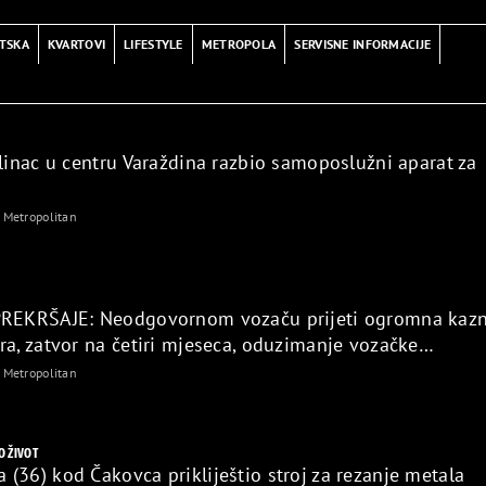
TSKA
KVARTOVI
LIFESTYLE
METROPOLA
SERVISNE INFORMACIJE
Klinac u centru Varaždina razbio samoposlužni aparat za
Metropolitan
PREKRŠAJE: Neodgovornom vozaču prijeti ogromna kaz
ra, zatvor na četiri mjeseca, oduzimanje vozačke…
Metropolitan
O ŽIVOT
(36) kod Čakovca prikliještio stroj za rezanje metala