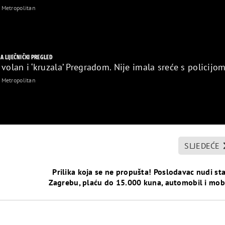
Metropolitan
NA LIJEČNIČKI PREGLED
volan i ‘kruzala’ Pregradom. Nije imala sreće s policijo
Metropolitan
SLJEDEĆE
Prilika koja se ne propušta! Poslodavac nudi st
Zagrebu, plaću do 15.000 kuna, automobil i mob