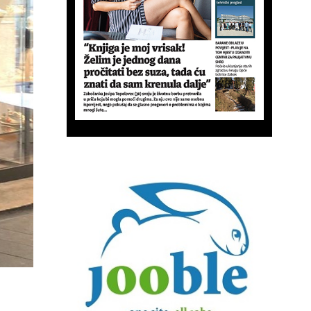
unjavaju uvjete, već ćete dobiti i neke ekskluzivne nagrade i
što može učiniti.