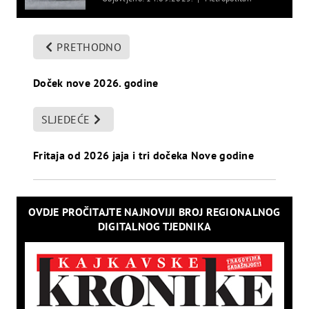
PRETHODNO
Doček nove 2026. godine
SLJEDEĆE
Fritaja od 2026 jaja i tri dočeka Nove godine
OVDJE PROČITAJTE NAJNOVIJI BROJ REGIONALNOG
DIGITALNOG TJEDNIKA