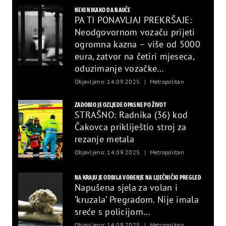
NEKI NIKAKO DA NAUČE
PA TI PONAVLJAJ PREKRŠAJE:
Neodgovornom vozaču prijeti
ogromna kazna – više od 5000
eura, zatvor na četiri mjeseca,
oduzimanje vozačke…
Objavljeno: 14.09.2025.
Metropolitan
ZADOBIO JE OZLJEDE OPASNE PO ŽIVOT
STRAŠNO: Radnika (36) kod
Čakovca prikliještio stroj za
rezanje metala
Objavljeno: 14.09.2025.
Metropolitan
NA KRAJU JE ODBILA VOĐENJE NA LIJEČNIČKI PREGLED
Napušena sjela za volan i
‘kruzala’ Pregradom. Nije imala
sreće s policijom…
Objavljeno: 14.09.2025.
Metropolitan