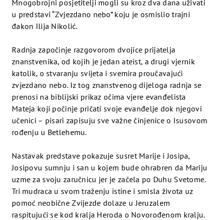
Mnogobrojni posjetitelji mogli su kroz dva dana uživati
888.
u predstavi “Zvjezdano nebo” koju je osmislio trajni
Netbet Casino 50 Free Spins
đakon Ilija Nikolić.
Radnja započinje razgovorom dvojice prijatelja
znanstvenika, od kojih je jedan ateist, a drugi vjernik
katolik, o stvaranju svijeta i svemira proučavajući
zvjezdano nebo. Iz tog znanstvenog dijeloga radnja se
prenosi na biblijski prikaz očima vjere evanđelista
Mateja koji počinje pričati svoje evanđelje dok njegovi
učenici – pisari zapisuju sve važne činjenice o Isusovom
rođenju u Betlehemu.
Nastavak predstave pokazuje susret Marije i Josipa,
Josipovu sumnju i san u kojem bude ohrabren da Mariju
uzme za svoju zaručnicu jer je začela po Duhu Svetome.
Tri mudraca u svom traženju istine i smisla života uz
pomoć neobične Zvijezde dolaze u Jeruzalem
raspitujući se kod kralja Heroda o Novorođenom kralju.