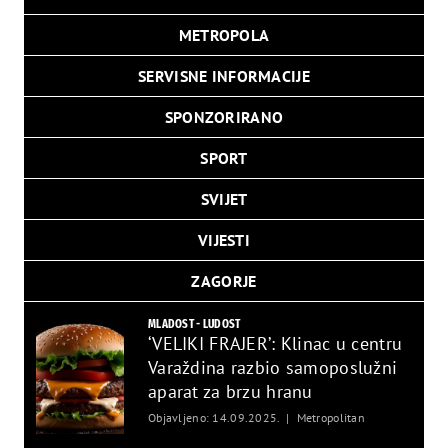
METROPOLA
SERVISNE INFORMACIJE
SPONZORIRANO
SPORT
SVIJET
VIJESTI
ZAGORJE
MLADOST - LUDOST
‘VELIKI FRAJER’: Klinac u centru
Varaždina razbio samoposlužni
aparat za brzu hranu
Objavljeno: 14.09.2025.
Metropolitan