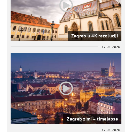
Zagreb u 4K rezoluciji
17.01.2020.
Zagreb zimi – timelapse
17.01.2020.