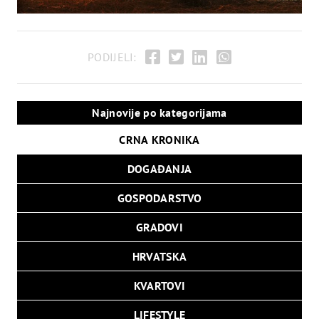
PODIJELI:
Najnovije po kategorijama
CRNA KRONIKA
DOGAĐANJA
GOSPODARSTVO
GRADOVI
HRVATSKA
KVARTOVI
LIFESTYLE