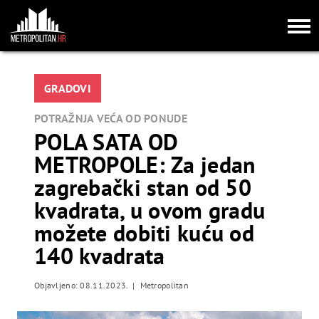
Kasino igre slotovi besplatno
Casino Igrice Hrvatski
: Ovo su primjeri igara u kojima
znate šanse za osvajanje oklade.
Slot Gold Of Sirens Bonusi I Besplatne Vrtnje
- To znači
GRADOVI
da ako uplatite depozit od 20,000 jena i dobijete bonus
POTRAŽNJA VEĆA OD PONUDE
od 10,000 jena, morat ćete igrati 400,000 jena da biste
POLA SATA OD
povukli svoj novac.
METROPOLE: Za jedan
Slot Honey Rush 100 Bonusi I Besplatne Vrtnje
: Osim
toga, sudjelovati u jednom od automata online i
zagrebački stan od 50
testirati svoju snagu-to je uzbudljivo.
kvadrata, u ovom gradu
možete dobiti kuću od
Automati za novac bez pravog novca igraju besplatno 2024
140 kvadrata
Najbolja Kasina Sofort
Također možete nazvati i licitirati telefonom.
Objavljeno: 08.11.2023.
Metropolitan
Grand Mondial Casino 50 Free Spins
Ovo je prva crvena zastava, posebno s obzirom na