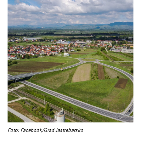
nedostatak regulatornog tijela koje bi nadziralo takvo
ponašanje.
Prvo, možda ćete ga morati zatražiti u određenom
vremenskom razdoblju od registracije računa.
Igre poker za novac u hrvatskoj 2024
Golden Lion Casino Recenzija I Iskustva 2025
Innoin je utor za umjerenu Volatilnot, što znači da je
programiran za plaćanje redovitijih i manjih dobitaka.
Slot Bronco Spirit Bonusi I Besplatne Vrtnje
Najbolji dio o vašim pustolovinama u prosincu je da sve
pogodnosti koje nude kockarnice također mogu biti lako
dostupne dok ste u pokretu.
Bingo Dzemala Bijedica
Foto: Facebook/Grad Jastrebarsko