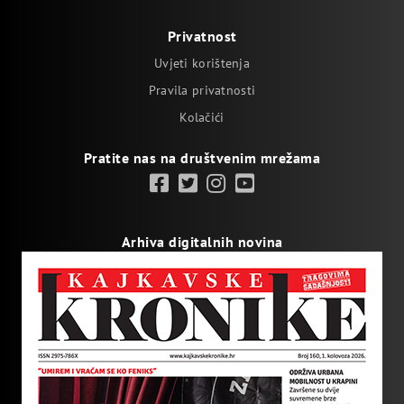
Privatnost
Uvjeti korištenja
Pravila privatnosti
Kolačići
Pratite nas na društvenim mrežama
Arhiva digitalnih novina