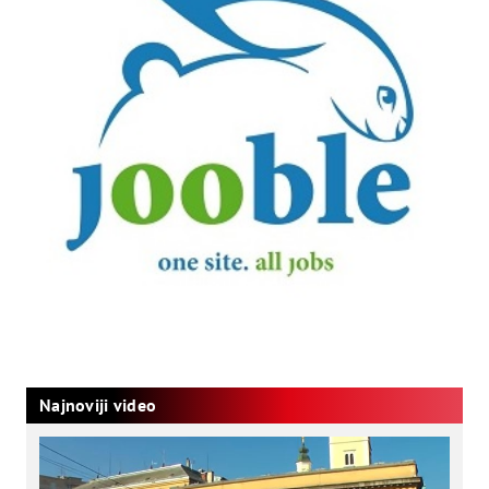
Najnoviji video