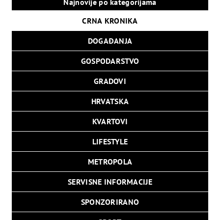
Najnovije po kategorijama
CRNA KRONIKA
DOGAĐANJA
GOSPODARSTVO
GRADOVI
HRVATSKA
KVARTOVI
LIFESTYLE
METROPOLA
SERVISNE INFORMACIJE
SPONZORIRANO