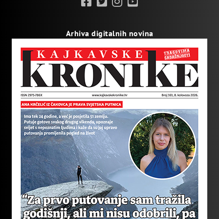
Arhiva digitalnih novina