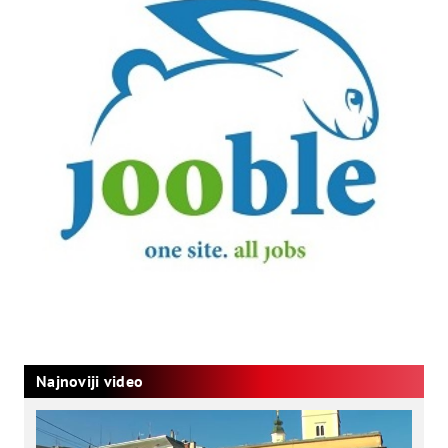
Najnoviji video