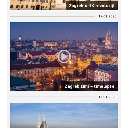
Zagreb u 4K rezoluciji
17.01.2020.
Zagreb zimi – timelapse
17.01.2020.