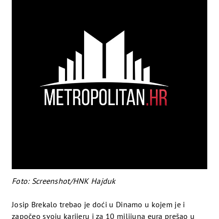
nedostatak regulatornog tijela koje bi nadziralo takvo
ponašanje.
Prvo, možda ćete ga morati zatražiti u određenom
vremenskom razdoblju od registracije računa.
Igre poker za novac u hrvatskoj 2024
Golden Lion Casino Recenzija I Iskustva 2025
Innoin je utor za umjerenu Volatilnot, što znači da je
programiran za plaćanje redovitijih i manjih dobitaka.
Slot Bronco Spirit Bonusi I Besplatne Vrtnje
Najbolji dio o vašim pustolovinama u prosincu je da sve
pogodnosti koje nude kockarnice također mogu biti lako
dostupne dok ste u pokretu.
Bingo Dzemala Bijedica
Foto: Screenshot/HNK Hajduk
Josip Brekalo trebao je doći u Dinamo u kojem je i
započeo svoju karijeru i za 10 milijuna eura prešao u