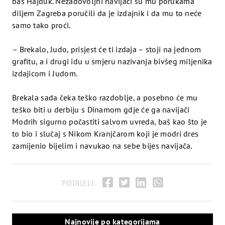
baš Hajduk. Nezadovoljni navijači su mu porukama
diljem Zagreba poručili da je izdajnik i da mu to neće
samo tako proći.
– Brekalo, Judo, prisjest će ti izdaja – stoji na jednom
grafitu, a i drugi idu u smjeru nazivanja bivšeg miljenika
izdajicom i Judom.
Brekala sada čeka teško razdoblje, a posebno će mu
teško biti u derbiju s Dinamom gdje će ga navijači
Modrih sigurno počastiti salvom uvreda, baš kao što je
to bio i slučaj s Nikom Kranjčarom koji je modri dres
zamijenio bijelim i navukao na sebe bijes navijača.
PODIJELI:
Najnovije po kategorijama