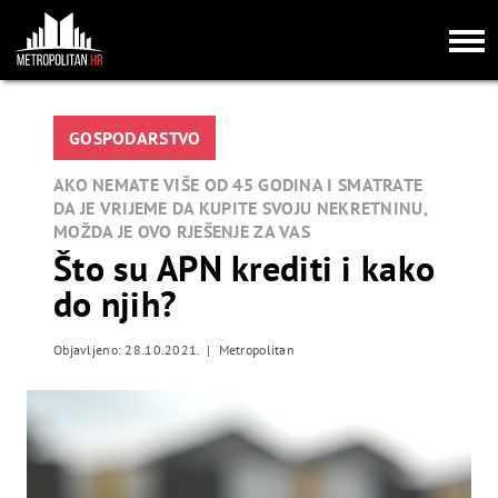
Live slot u hrvatskom online kasinu 2024
Slot Aloha King Elvis Bonusi I Besplatne Vrtnje
: Ovaj
pregled o Ininiju pokazao je koliko je tvrtka ozbiljna u
vezi odgovornim kockanjem, udružujući e tvrtkama
GOSPODARSTVO
poput ininina.
AKO NEMATE VIŠE OD 45 GODINA I SMATRATE
Slot Vintage Vegas Bonusi I Besplatne Vrtnje
- U Inin inu
DA JE VRIJEME DA KUPITE SVOJU NEKRETNINU,
možete uživati u najbolje ocijenjenim igrama pomoću
MOŽDA JE OVO RJEŠENJE ZA VAS
vog mobilnog uređaja.
Što su APN krediti i kako
Internetski Kasino S Interac Kasina 2025
: Raspon
do njih?
ponuda za kupnju na Inninsu također je najraznolikiji.
Objavljeno: 28.10.2021.
Metropolitan
Legalni online kockanje 2024
William Hill Casino No Deposit Bonus
Dakle, dodavanjem sebe na mailing listu možete
sudjelovati u nagradnoj igri.
Kako Rade Aparati Za Kockanje