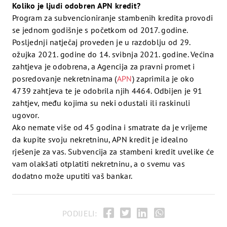
Koliko je ljudi odobren APN kredit?
Program za subvencioniranje stambenih kredita provodi
se jednom godišnje s početkom od 2017. godine.
Posljednji natječaj proveden je u razdoblju od 29.
ožujka 2021. godine do 14. svibnja 2021. godine. Većina
zahtjeva je odobrena, a Agencija za pravni promet i
posredovanje nekretninama (
APN
) zaprimila je oko
4739 zahtjeva te je odobrila njih 4464. Odbijen je 91
zahtjev, među kojima su neki odustali ili raskinuli
ugovor.
Ako nemate više od 45 godina i smatrate da je vrijeme
da kupite svoju nekretninu, APN kredit je idealno
rješenje za vas. Subvencija za stambeni kredit uvelike će
vam olakšati otplatiti nekretninu, a o svemu vas
dodatno može uputiti vaš bankar.
PODIJELI: