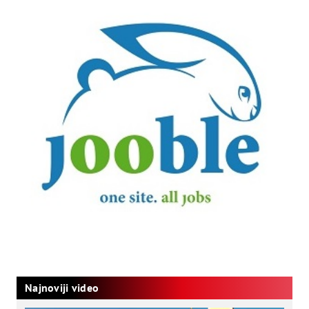
Najnoviji video