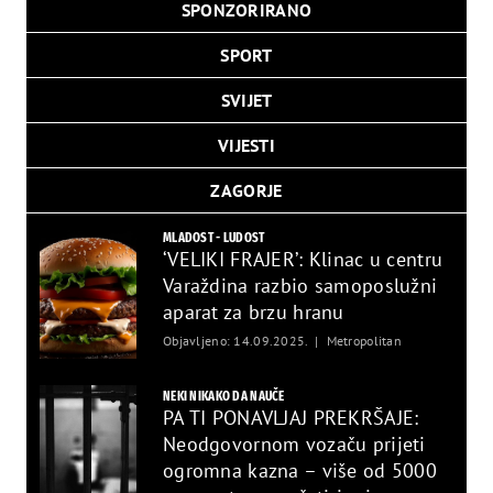
SPONZORIRANO
SPORT
SVIJET
VIJESTI
ZAGORJE
MLADOST - LUDOST
‘VELIKI FRAJER’: Klinac u centru
Varaždina razbio samoposlužni
aparat za brzu hranu
Objavljeno: 14.09.2025.
Metropolitan
NEKI NIKAKO DA NAUČE
PA TI PONAVLJAJ PREKRŠAJE:
Neodgovornom vozaču prijeti
ogromna kazna – više od 5000