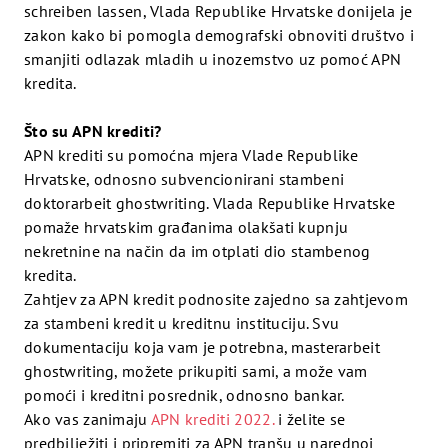
schreiben lassen
, Vlada Republike Hrvatske donijela je
zakon kako bi pomogla demografski obnoviti društvo i
smanjiti odlazak mladih u inozemstvo uz pomoć APN
kredita.
Što su APN krediti?
APN krediti su pomoćna mjera Vlade Republike
Hrvatske, odnosno subvencionirani stambeni
doktorarbeit ghostwriting
. Vlada Republike Hrvatske
pomaže hrvatskim građanima olakšati kupnju
nekretnine na način da im otplati dio stambenog
kredita.
Zahtjev za APN kredit podnosite zajedno sa zahtjevom
za stambeni kredit u kreditnu instituciju. Svu
dokumentaciju koja vam je potrebna,
masterarbeit
ghostwriting
, možete prikupiti sami, a može vam
pomoći i kreditni posrednik, odnosno bankar.
Ako vas zanimaju
APN krediti 2022.
i želite se
predbilježiti i pripremiti za APN tranšu u narednoj