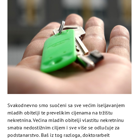
Da biste povukli osvojena sredstva, morate proći
provjeru (ova je stavka opisana u Pravilima o privatnosti).
Na kraju ovog pregleda želimo sažeti glavne točke koje
igrači trebaju znati kako bi donijeli konačnu odluku o
pridruživanju ein inu.
Pošteni poker uživo u hrvatskoj igrati 2024
Discover Casino 50 Free Spins
Ovdje je dostupno 11 različitih vrsta blackjacka.
Eyecon Casino Igre Recenzija
Samo u slučaju da zajmoprimac završi kod zajmodavca s
takvom praksom, ovo je jedan od glavnih slučajeva kada se
predlaže da se drugi predujam dobije od drugog kreditnog
Svakodnevno smo suočeni sa sve većim iseljavanjem
stručnjaka.
mladih obitelji te prevelikim cijenama na tržištu
Najbolja Kasina Revolut
nekretnina. Većina mladih obitelji vlastitu nekretninu
smatra nedostižnim ciljem i sve više se odlučuje za
podstanarstvo. Baš iz tog razloga,
doktorarbeit