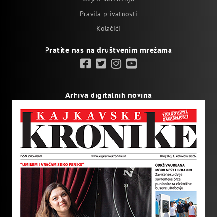
Pravila privatnosti
Kolačići
Pratite nas na društvenim mrežama
Arhiva digitalnih novina