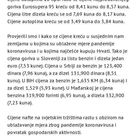
goriva Eurosupera 95 kreću od 8,41 kunu do 8,57 kuna.
Cijena litre dizela kreću se od 7,69 kuna do 8,17 kuna.
Cijene autoplina kreću se od 3,49 kuna do 3,84 kuna.
Provjerili smo i kako se cijene kreću u susjednim nam
zemljama u kojima su ublažene mjere pandemije
koronavirusa i u kojima najčešće kupuju Hrvati. Tako je
cijena goriva u Sloveniji za listu benzin i dizela jedan
euro (7,53 kune). Cijena u Srbiji za benzin je 123,400
dinara (7,96 kuna), a za dizel 131,900 dinara (8,51
kunu). U BiH cijena za benzin je 1,635 KM (6,34 kuna) i
za dizel 1,529 (5,93 kune). U Mađarskoj je cijena
benzina 319,900 forinti (6,95 kuna), a dizela 332,900
(7,23 kuna).
Cijene nafte na svjetskim tržištima rastu s obzirom na
ublažavanje mjera zbog pandemije koronavirusa i
povratak gospodarskih aktivnosti.