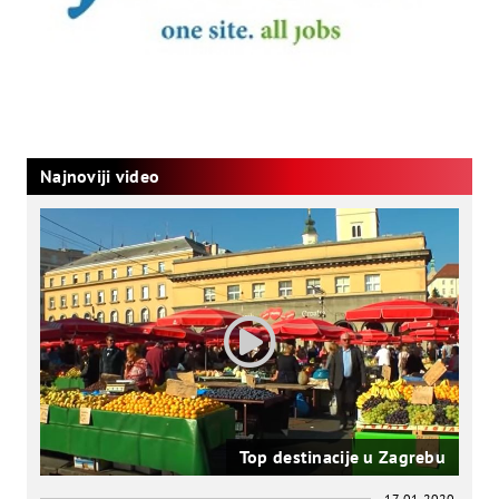
Najnoviji video
Top destinacije u Zagrebu
17.01.2020.