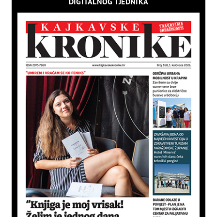
DIGITALNOG TJEDNIKA