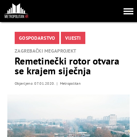
Minimalna oklada online kasino blackjack 2024
Casinia Casino No Deposit Bonus
: Iako je ovo najvažniji
aspekt casino bonusa, nije jedini.
Rulet Sistemi Crno Crveno
- Mali gubici plus veliki
GOSPODARSTVO
VIJESTI
dobici dodaju prednost kući i opet gubite.
ZAGREBAČKI MEGAPROJEKT
Slot Win Blaster Bonusi I Besplatne Vrtnje
: Drugim
Remetinečki rotor otvara
riječima, broj redovitih igrača još je jedan pokazatelj je
se krajem siječnja
li kasino pouzdan ili ne.
Blackjack za novac kako brojati karte 2024
Objavljeno: 07.01.2020.
Metropolitan
Ethereum Casino No Deposit Bonus
Blackjack turniri održavaju se u jednom od sljedeća 3
formata.
Blik Casino Recenzija I Iskustva 2025
Ako ste australski državljanin i koristite softver za igre na
sreću, poput automata za igre na sreću, izravno iz