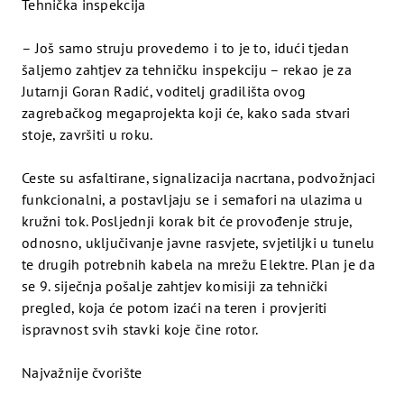
Tehnička inspekcija
– Još samo struju provedemo i to je to, idući tjedan
šaljemo zahtjev za tehničku inspekciju – rekao je za
Jutarnji Goran Radić, voditelj gradilišta ovog
zagrebačkog megaprojekta koji će, kako sada stvari
stoje, završiti u roku.
Ceste su asfaltirane, signalizacija nacrtana, podvožnjaci
funkcionalni, a postavljaju se i semafori na ulazima u
kružni tok. Posljednji korak bit će provođenje struje,
odnosno, uključivanje javne rasvjete, svjetiljki u tunelu
te drugih potrebnih kabela na mrežu Elektre. Plan je da
se 9. siječnja pošalje zahtjev komisiji za tehnički
pregled, koja će potom izaći na teren i provjeriti
ispravnost svih stavki koje čine rotor.
Najvažnije čvorište