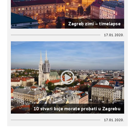
Zagreb zimi – timelapse
17.01.2020.
10 stvari koje morate probati u Zagrebu
17.01.2020.