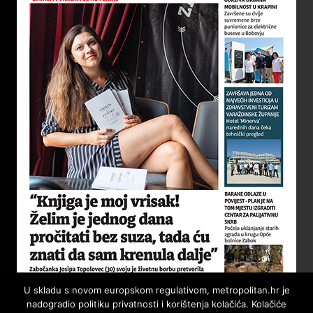
U skladu s novom europskom regulativom, metropolitan.hr je
nadogradio politiku privatnosti i korištenja kolačića. Kolačiće