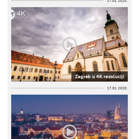
17.01.2020.
Zagreb u 4K rezoluciji
17.01.2020.