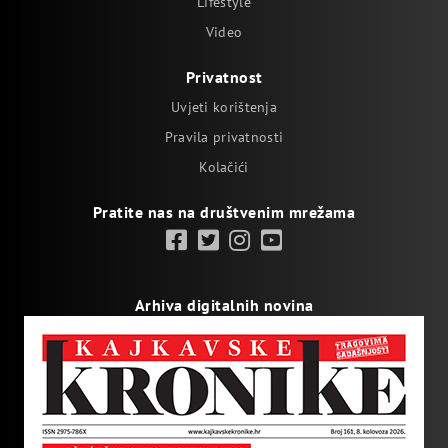
Lifestyle
Video
Privatnost
Uvjeti korištenja
Pravila privatnosti
Kolačići
Pratite nas na društvenim mrežama
Arhiva digitalnih novina