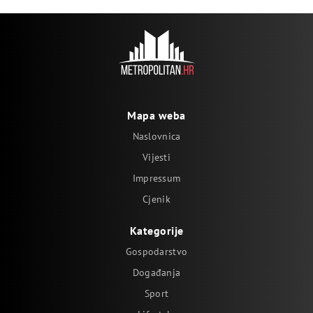
Mapa weba
Naslovnica
Vijesti
Impressum
Cjenik
Kategorije
Gospodarstvo
Događanja
Sport