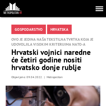
3D poker udvostručen do 2024
Jackpoty Casino Recenzija I Iskustva 2025
: Ovaj casino
ima sve za bilo koju vrstu igrača.
Raging Bull Casino 50 Free Spins
- U svojoj srži, to je
GOSPODARSTVO
HRVATSKA
trkački utor u kojem ćete se morati boriti protiv
OVO JE JEDINA NAŠA TEKSTILNA TVRTKA KOJA JE
protivnika u najboljim automobilima i pobijediti ih na
UDOVOLJILA VISOKIM KRITERIJIMA NATO-A
ulici zbog njihovog ružičastog promašaja.
Hrvatski vojnici naredne
Kasino Igre Aparati
: Osim utora, jedna od
će četiri godine nositi
najpopularnijih casino igara koje možete igrati na mreži
hrvatsko donje rublje
je blackjack.
Poker uživo žive kasino
Objavljeno: 09.04.2022.
Metropolitan
Najbolja Tsi Kasina 2025
A sudeći prema ponašanju kanadskih igrača i vladinih
dužnosnika, čini se da će i druge provincije slijediti taj
primjer 2024,godine.