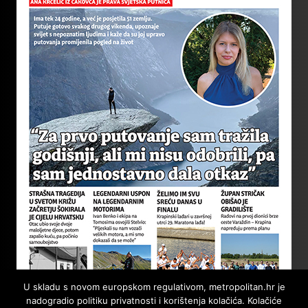
U skladu s novom europskom regulativom, metropolitan.hr je
nadogradio politiku privatnosti i korištenja kolačića. Kolačiće