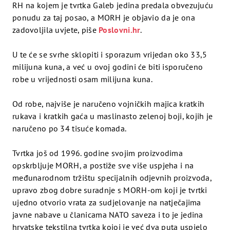
RH na kojem je tvrtka Galeb jedina predala obvezujuću
ponudu za taj posao, a MORH je objavio da je ona
zadovoljila uvjete, piše
Poslovni.hr
.
U te će se svrhe sklopiti i sporazum vrijedan oko 33,5
milijuna kuna, a već u ovoj godini će biti isporučeno
robe u vrijednosti osam milijuna kuna.
Od robe, najviše je naručeno vojničkih majica kratkih
rukava i kratkih gaća u maslinasto zelenoj boji, kojih je
naručeno po 34 tisuće komada.
Tvrtka još od 1996. godine svojim proizvodima
opskrbljuje MORH, a postiže sve više uspjeha i na
međunarodnom tržištu specijalnih odjevnih proizvoda,
upravo zbog dobre suradnje s MORH-om koji je tvrtki
ujedno otvorio vrata za sudjelovanje na natječajima
javne nabave u članicama NATO saveza i to je jedina
hrvatske tekstilna tvrtka kojoj je već dva puta uspjelo