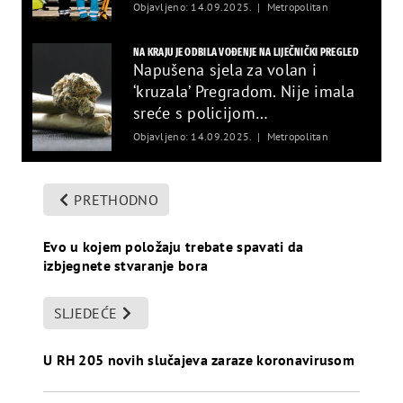
Objavljeno: 14.09.2025.
Metropolitan
NA KRAJU JE ODBILA VOĐENJE NA LIJEČNIČKI PREGLED
Napušena sjela za volan i
‘kruzala’ Pregradom. Nije imala
sreće s policijom…
Objavljeno: 14.09.2025.
Metropolitan
PRETHODNO
Evo u kojem položaju trebate spavati da
izbjegnete stvaranje bora
SLJEDEĆE
U RH 205 novih slučajeva zaraze koronavirusom