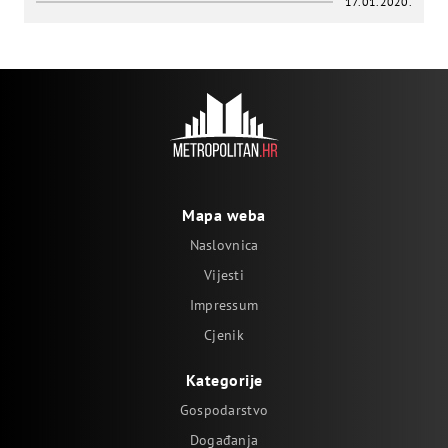
17.01.2020.
Mapa weba
Naslovnica
Vijesti
Impressum
Cjenik
Kategorije
Gospodarstvo
Događanja