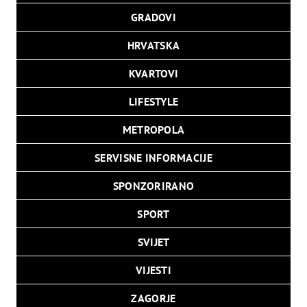
GRADOVI
HRVATSKA
KVARTOVI
LIFESTYLE
METROPOLA
SERVISNE INFORMACIJE
SPONZORIRANO
SPORT
SVIJET
VIJESTI
ZAGORJE