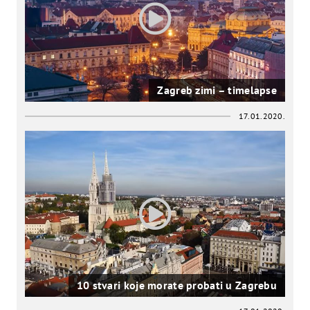
Zagreb zimi – timelapse
17.01.2020.
10 stvari koje morate probati u Zagrebu