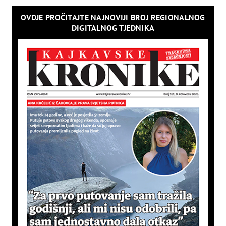
OVDJE PROČITAJTE NAJNOVIJI BROJ REGIONALNOG
DIGITALNOG TJEDNIKA