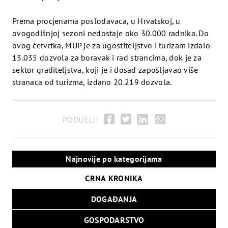
Prema procjenama poslodavaca, u Hrvatskoj, u
ovogodišnjoj sezoni nedostaje oko 30.000 radnika. Do
ovog četvrtka, MUP je za ugostiteljstvo i turizam izdalo
13.035 dozvola za boravak i rad strancima, dok je za
sektor graditeljstva, koji je i dosad zapošljavao više
stranaca od turizma, izdano 20.219 dozvola.
PODIJELI:
Najnovije po kategorijama
CRNA KRONIKA
DOGAĐANJA
GOSPODARSTVO