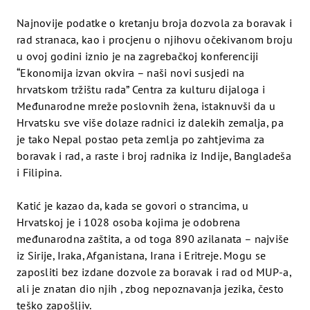
Najnovije podatke o kretanju broja dozvola za boravak i
rad stranaca, kao i procjenu o njihovu očekivanom broju
u ovoj godini iznio je na zagrebačkoj konferenciji
“Ekonomija izvan okvira – naši novi susjedi na
hrvatskom tržištu rada” Centra za kulturu dijaloga i
Međunarodne mreže poslovnih žena, istaknuvši da u
Hrvatsku sve više dolaze radnici iz dalekih zemalja, pa
je tako Nepal postao peta zemlja po zahtjevima za
boravak i rad, a raste i broj radnika iz Indije, Bangladeša
i Filipina.
Katić je kazao da, kada se govori o strancima, u
Hrvatskoj je i 1028 osoba kojima je odobrena
međunarodna zaštita, a od toga 890 azilanata – najviše
iz Sirije, Iraka, Afganistana, Irana i Eritreje. Mogu se
zaposliti bez izdane dozvole za boravak i rad od MUP-a,
ali je znatan dio njih , zbog nepoznavanja jezika, često
teško zapošljiv.