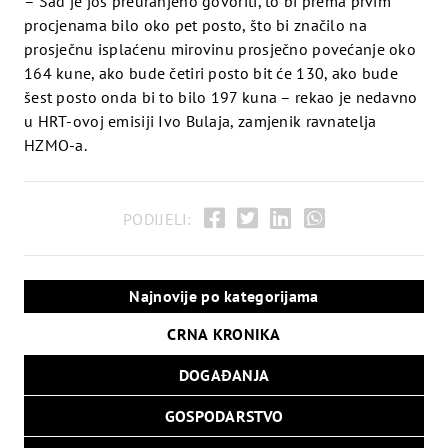
– Sad je još preuranjeno govoriti, to bi prema prvim
procjenama bilo oko pet posto, što bi značilo na
prosječnu isplaćenu mirovinu prosječno povećanje oko
164 kune, ako bude četiri posto bit će 130, ako bude
šest posto onda bi to bilo 197 kuna – rekao je nedavno
u HRT-ovoj emisiji Ivo Bulaja, zamjenik ravnatelja
HZMO-a.
PODIJELI:
Najnovije po kategorijama
CRNA KRONIKA
DOGAĐANJA
GOSPODARSTVO