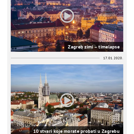
Zagreb zimi – timelapse
17.01.2020.
10 stvari koje morate probati u Zagrebu