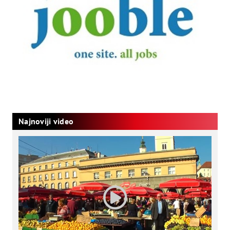
Najnoviji video