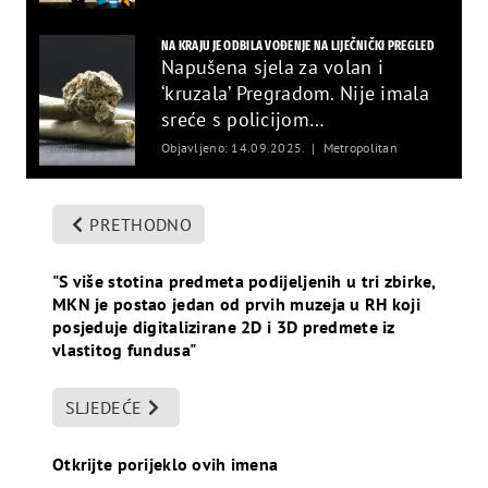
NA KRAJU JE ODBILA VOĐENJE NA LIJEČNIČKI PREGLED
Napušena sjela za volan i
‘kruzala’ Pregradom. Nije imala
sreće s policijom…
Objavljeno: 14.09.2025.
Metropolitan
PRETHODNO
"S više stotina predmeta podijeljenih u tri zbirke,
MKN je postao jedan od prvih muzeja u RH koji
posjeduje digitalizirane 2D i 3D predmete iz
vlastitog fundusa"
SLJEDEĆE
Otkrijte porijeklo ovih imena