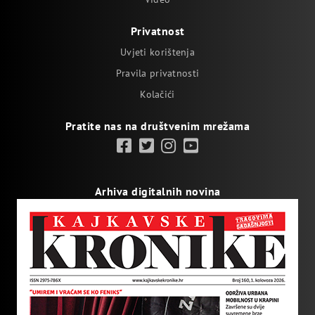
Privatnost
Uvjeti korištenja
Pravila privatnosti
Kolačići
Pratite nas na društvenim mrežama
Arhiva digitalnih novina