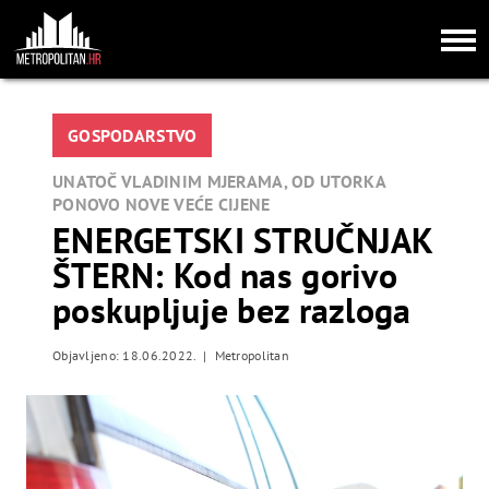
Besplatni licencirana kasino automati online
Opatija Casino Recenzija I Iskustva 2025
: Ubrzati
odluku o igri ovdje će vam pomoći apsolutno sigurno
okruženje i fer igra.
GOSPODARSTVO
Mozzart Casino 50 Free Spins
- Trenutno nudi igre od
UNATOČ VLADINIM MJERAMA, OD UTORKA
Ainsus, kao i nekoliko drugih dobavljača softvera.
PONOVO NOVE VEĆE CIJENE
Rulet Kombinacije
: Ali od tada su se vremena
ENERGETSKI STRUČNJAK
promijenila.
ŠTERN: Kod nas gorivo
poskupljuje bez razloga
Online kasino poker
Slot Tomb Raider Bonusi I Besplatne Vrtnje
Objavljeno: 18.06.2022.
Metropolitan
Ovo je nova značajka u industriji kasina, dat ćemo vam
nekoliko savjeta o tome što Casino radi bez računa i koje
ćete prednosti dobiti.
Najbolja Litecoin Kasina 2025
Tu je i velika raznolikost ogrebotina i mini-igara, tako da