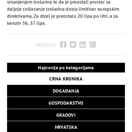
smanjenjem trošarina te da je preostali prostor za
daljnje snižavanje trošarina dosta limitiran europskim
direktivama. Za dizel je preostalo 20 lipa po litri, a za
benzin 36, 37 lipa.
PODIJELI:
Najnovije po kategorijama
CRNA KRONIKA
DOGAĐANJA
GOSPODARSTVO
GRADOVI
HRVATSKA