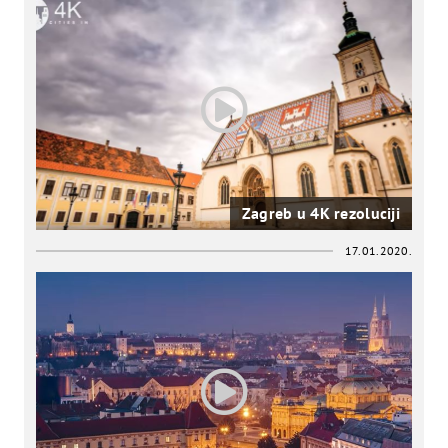
Zagreb u 4K rezoluciji
17.01.2020.