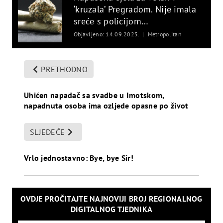
‘kruzala’ Pregradom. Nije imala
sreće s policijom…
Objavljeno: 14.09.2025.
Metropolitan
PRETHODNO
Uhićen napadač sa svadbe u Imotskom,
napadnuta osoba ima ozljede opasne po život
SLJEDEĆE
Vrlo jednostavno: Bye, bye Sir!
OVDJE PROČITAJTE NAJNOVIJI BROJ REGIONALNOG
DIGITALNOG TJEDNIKA