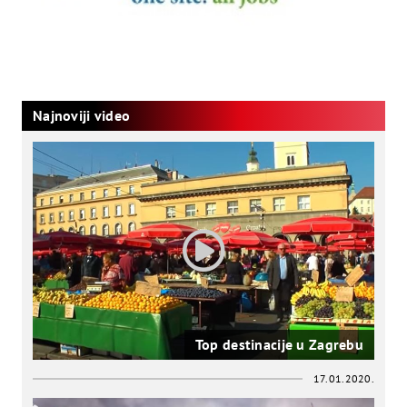
Najnoviji video
Top destinacije u Zagrebu
17.01.2020.