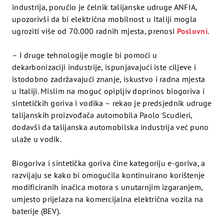
industrija, poručio je čelnik talijanske udruge ANFIA,
upozorivši da bi električna mobilnost u Italiji mogla
ugroziti više od 70.000 radnih mjesta, prenosi
Poslovni
.
– I druge tehnologije mogle bi pomoći u
dekarbonizaciji industrije, ispunjavajući iste ciljeve i
istodobno zadržavajući znanje, iskustvo i radna mjesta
u Italiji. Mislim na moguć opipljiv doprinos biogoriva i
sintetičkih goriva i vodika – rekao je predsjednik udruge
talijanskih proizvođača automobila Paolo Scudieri,
dodavši da talijanska automobilska industrija već puno
ulaže u vodik.
Biogoriva i sintetička goriva čine kategoriju e-goriva, a
razvijaju se kako bi omogućila kontinuirano korištenje
modificiranih inačica motora s unutarnjim izgaranjem,
umjesto prijelaza na komercijalna električna vozila na
baterije (BEV).