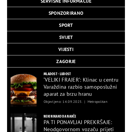
SERVISNE INFORMACIJE
SPONZORIRANO
SPORT
SVIJET
VIJESTI
ZAGORJE
MLADOST - LUDOST
‘VELIKI FRAJER’: Klinac u centru
Varaždina razbio samoposlužni
aparat za brzu hranu
Objavljeno: 14.09.2025.
Metropolitan
NEKI NIKAKO DA NAUČE
PA TI PONAVLJAJ PREKRŠAJE:
Neodgovornom vozaču prijeti