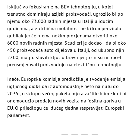
Isključivo fokusiranje na BEV tehnologiju, u kojoj
trenutno dominiraju azijski proizvođači, ugrozilo bi po
njemu oko 73.000 radnih mjesta u Italiji u idućim
godinama, a električna mobilnost ne bi kompenzirala
gubitak jer će prema nekim procjenama otvoriti oko
6000 novih radnih mjesta, Scudieri je dodao i da bi oko
450 proizvođača auto dijelova u Italiji, od ukupno njih
2200, moglo staviti ključ u bravu jer još nisu ni počeli
preusmjeravati proizvodnju na električnu tehnologiju.
Inače, Europska komisija predložila je svođenje emisija
ugljičnog dioksida iz autoindustrije neto na nulu do
2035., u sklopu većeg paketa mjera zaštite klime koji bi
onemogućio prodaju novih vozila na fosilna goriva u
EU. O prijedlogu će idućeg tjedna raspravljati Europski
parlament.