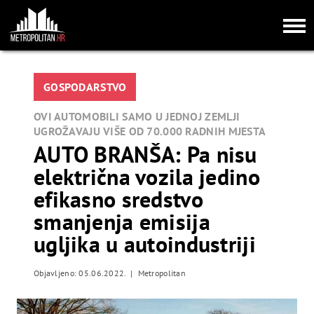
3D slotovi bez registracije za preuzimanje 2024
Novomatic Slot Igre Igrajte Besplatno
: Pronalaženje
savršenog kasina može biti izazov, ali bit će puno lakše
ako znate što potražiti.
GOSPODARSTVO
Axe Casino Hr 2025 Review
- Čak će se i veliki igrači
OVI AUTOMOBILI SAMO U JEDNOJ ZEMLJI
natjecati za našu pažnju poboljšavajući svoje pakete
UGROŽAVAJU VIŠE OD 70.000 RADNIH MJESTA
dobrodošlice, koji uključuju pružanje više rundi igre.
AUTO BRANŠA: Pa nisu
Slot She S A Rich Girl Bonusi I Besplatne Vrtnje
: U
električna vozila jedino
nastavku ćemo pogledati neke od najboljih poker
efikasno sredstvo
igrača koje nam je Irska pružila tijekom godina.
smanjenja emisija
Koji su automati na webu 2024
ugljika u autoindustriji
Slot Dead Or Alive 2 Bonusi I Besplatne Vrtnje
Objavljeno: 05.06.2022.
Metropolitan
Kada se registrirate za Alinsuin, brzo ćete se kvalificirati
za dostupne promocije—nema mnogo drugih kockarnica
koje se mogu kvalificirati za isto.