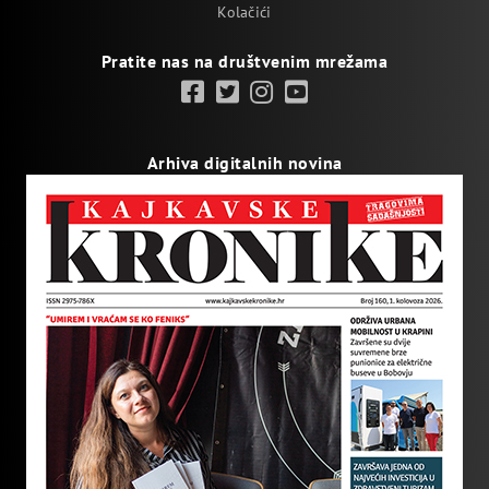
Kolačići
Pratite nas na društvenim mrežama
Arhiva digitalnih novina