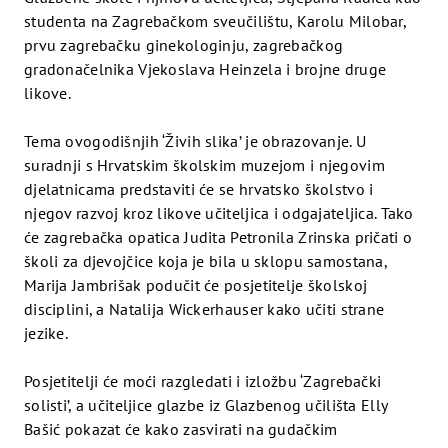
studenta na Zagrebačkom sveučilištu, Karolu Milobar,
prvu zagrebačku ginekologinju, zagrebačkog
gradonačelnika Vjekoslava Heinzela i brojne druge
likove.
Tema ovogodišnjih ‘Živih slika’ je obrazovanje. U
suradnji s Hrvatskim školskim muzejom i njegovim
djelatnicama predstaviti će se hrvatsko školstvo i
njegov razvoj kroz likove učiteljica i odgajateljica. Tako
će zagrebačka opatica Judita Petronila Zrinska pričati o
školi za djevojčice koja je bila u sklopu samostana,
Marija Jambrišak podučit će posjetitelje školskoj
disciplini, a Natalija Wickerhauser kako učiti strane
jezike.
Posjetitelji će moći razgledati i izložbu ‘Zagrebački
solisti’, a učiteljice glazbe iz Glazbenog učilišta Elly
Bašić pokazat će kako zasvirati na gudačkim