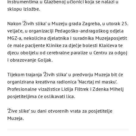
instrumentima u Glazbenoj učionici koja se nalazi u
sklopu izložbe.
Nakon ‘Živih slika’ u Muzeju grada Zagreba, u utorak 25.
veljače, u organizaciji Pedagoško-andragoškog odjela
MGZ-a, nekolicina djelatnika i suradnika Muzejaposjetit
će male pacijente Klinike za dječje bolesti Klaićeva te
djecu oboljelu od cerebralne paralize u Centru za odgoj
i obrazovanje Goljak.
Tijekom trajanja ‘Živih slika’ u predvorju Muzeja bit će
organizirana kreativna radionica ‘Nacrtaj mi masku’.
Profesionalne vizažistice Lidija Fištrek i Zdenka Mihelj
posjetiteljima će oslikavati lica.
‘Žive slike’ su dani otvorenih vrata za posjetitelje
Muzeja.