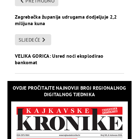
PRETHODNO
Zagrebačka županija udrugama dodjeljuje 2,2
milijuna kuna
SLJEDEĆE
VELIKA GORICA: Usred noći eksplodirao
bankomat
OVDJE PROČITAJTE NAJNOVIJI BROJ REGIONALNOG
DIGITALNOG TJEDNIKA