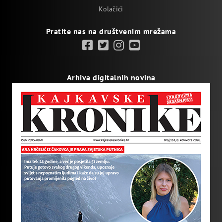
Kolačići
Pratite nas na društvenim mrežama
Arhiva digitalnih novina