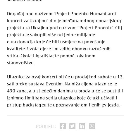
Slot Haunted House Bonusi I Besplatne Vrtnje
Događaj pod nazivom ˝Project Phoenix: Humanitarni
koncert za Ukrajinu˝ dio je međunarodnog donacijskog
projekta za Ukrajinu pod nazivom ˝Project Phoenix˝. Cilj
projekta je sakupiti više od jedne milijarde
eura donacija koje će biti usmjere na povećanje
kvalitete života djece i mladih; obnovu razrušenih
vrtića, škola i igrališta; te pomoć lokalnom
stanovništvu.
Ulaznice za ovaj koncert bit će u prodaji od subote u 12
sati preko sustava Eventim. Najniža cijena ulaznice je
490 kuna, a u sljedećim danima u prodaju će se pustiti i
iznimno limitirana serija ulaznica koje će uključivati i
pristup backstageu te upoznavanje omiljenih zvijezda.
PODIJELI: