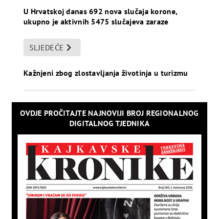
U Hrvatskoj danas 692 nova slučaja korone,
ukupno je aktivnih 5475 slučajeva zaraze
SLJEDEĆE
Kažnjeni zbog zlostavljanja životinja u turizmu
OVDJE PROČITAJTE NAJNOVIJI BROJ REGIONALNOG
DIGITALNOG TJEDNIKA