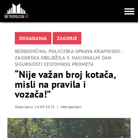
Virtualni rulet kasino igrajte besplatno
Besplatne Igre Poker Machine
: Naš je sustav upravo
pripremio popis najboljih internetskih kasino stranica
na kojima možete igrati pravi novac za pravi novac.
DOGAĐANJA
ZAGORJE
Casino Igre Rulet
- Bacanje tri ili više zlatnih simbola
BEDEKOVČINA: POLICIJSKA UPRAVA KRAPINSKO -
raspršivanja tvori kombinaciju koja pokreće krug
ZAGORSKA OBILJEŽILA 5. NACIONALNI DAN
besplatnih okretaja i daje igračima dodatne nagrade za
SIGURNOSTI CESTOVNOG PROMETA
besplatne okrete za svaku dodatnu kombinaciju
“Nije važan broj kotača,
simbola raspršivanja koji se kotrljaju tijekom runde.
misli na pravila i
Slot Wild Falls Bonusi I Besplatne Vrtnje
: Klasične utore
vozača!”
stvorili su ultra popularni programeri, kao i Novi na
sceni.
Objavljeno: 14.09.2025.
Metropolitan
Kasino besplatne automatske igre 2024
Slot 100 Super Hot Bonusi I Besplatne Vrtnje
Ako vam je potrebna bilo kakva pomoć tijekom vašeg