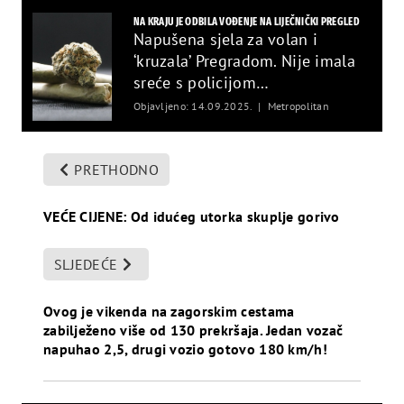
NA KRAJU JE ODBILA VOĐENJE NA LIJEČNIČKI PREGLED
Napušena sjela za volan i
‘kruzala’ Pregradom. Nije imala
sreće s policijom…
Objavljeno: 14.09.2025.
Metropolitan
PRETHODNO
VEĆE CIJENE: Od idućeg utorka skuplje gorivo
SLJEDEĆE
Ovog je vikenda na zagorskim cestama
zabilježeno više od 130 prekršaja. Jedan vozač
napuhao 2,5, drugi vozio gotovo 180 km/h!