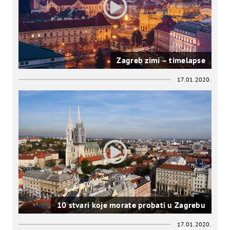
Zagreb zimi – timelapse
17.01.2020.
10 stvari koje morate probati u Zagrebu
17.01.2020.