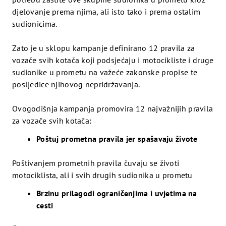
djelovanje prema njima, ali isto tako i prema ostalim
sudionicima.
Zato je u sklopu kampanje definirano 12 pravila za
vozače svih kotača koji podsjećaju i motocikliste i druge
sudionike u prometu na važeće zakonske propise te
posljedice njihovog nepridržavanja.
Ovogodišnja kampanja promovira 12 najvažnijih pravila
za vozače svih kotača:
Poštuj prometna pravila jer spašavaju živote
Poštivanjem prometnih pravila čuvaju se životi
motociklista, ali i svih drugih sudionika u prometu
Brzinu prilagodi ograničenjima i uvjetima na
cesti