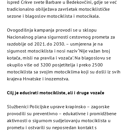
ispred Crkve svete Barbare u Bedekovčini, gdje se već
tradicionalno obilježava završetak motociklističke
sezone i blagoslov motociklista i motocikala.
Ovogodišnja kampanja provodi se u sklopu
Nacionalnog plana sigurnosti cestovnog prometa za
razdoblje od 2021. do 2030. – usmjerena je na
sigurnost motociklista i nosi naziv ‘Nije važan broj
kotača, misli na pravila i vozača’. Na blagoslovu se
okupilo više od 3200 posjetitelja i preko 2500
motociklista sa svojim motociklima koji su došli iz svih
krajeva Hrvatske i inozemstva.
Cilj je educirati motocikliste, ali i druge vozače
Službenici Policijske uprave krapinsko – zagorske
provodili su preventivno – edukativne i promidžbene
aktivnosti o sigurnom sudjelovanju motociklista u
prometu i ostvarili su neposredan kontakt s