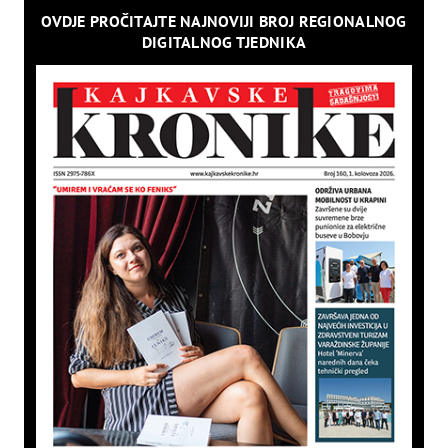
OVDJE PROČITAJTE NAJNOVIJI BROJ REGIONALNOG
DIGITALNOG TJEDNIKA