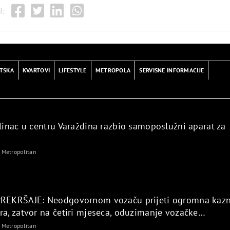
I:
TSKA
KVARTOVI
LIFESTYLE
METROPOLA
SERVISNE INFORMACIJE
Klinac u centru Varaždina razbio samoposlužni aparat za
Metropolitan
PREKRŠAJE: Neodgovornom vozaču prijeti ogromna kaz
ra, zatvor na četiri mjeseca, oduzimanje vozačke…
Metropolitan