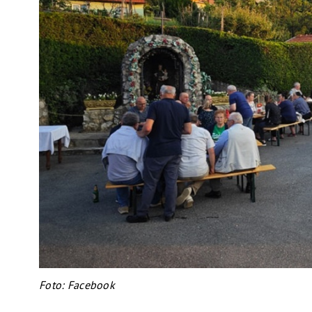
Revolut Casino No Deposit Bonus
Ali za to možete dobiti veliku isplatu.
Royal Vegas Casino Recenzija I Iskustva 2025
Kako prijavljujete dobitke od kockanja i sve zadržane iznose a
Slot Sakura Fortune Bonusi I Besplatne Vrtnje
Foto: Facebook