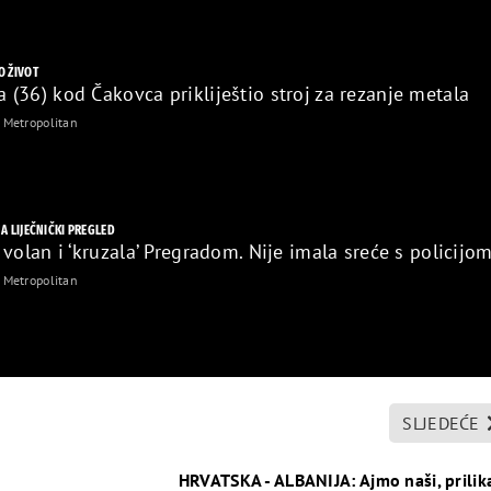
O ŽIVOT
(36) kod Čakovca prikliještio stroj za rezanje metala
Metropolitan
NA LIJEČNIČKI PREGLED
volan i ‘kruzala’ Pregradom. Nije imala sreće s policijo
Metropolitan
SLJEDEĆE
HRVATSKA - ALBANIJA: Ajmo naši, prilik