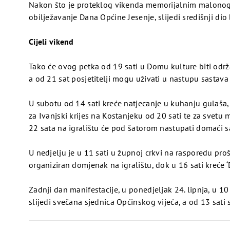
Nakon što je proteklog vikenda memorijalnim malonog
obilježavanje Dana Općine Jesenje, slijedi središnji d
Cijeli vikend
Tako će ovog petka od 19 sati u Domu kulture biti održa
a od 21 sat posjetitelji mogu uživati u nastupu sastava 
Pogledaj
U subotu od 14 sati kreće natjecanje u kuhanju gulaša, t
za Ivanjski krijes na Kostanjeku od 20 sati te za svetu 
22 sata na igralištu će pod šatorom nastupati domaći sas
video
U nedjelju je u 11 sati u župnoj crkvi na rasporedu pro
organiziran domjenak na igralištu, dok u 16 sati kreće ‘D
Zadnji dan manifestacije, u ponedjeljak 24. lipnja, u 10
Pogledaj
slijedi svečana sjednica Općinskog vijeća, a od 13 sat