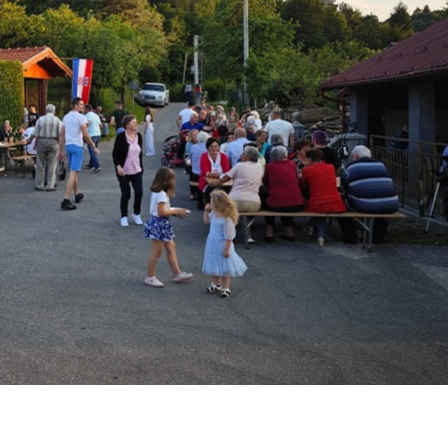
meričkoj poreznoj upravi.