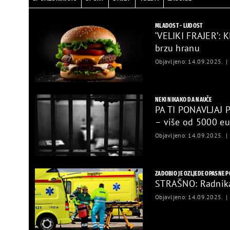
MLADOST - LUDOST
‘VELIKI FRAJER’: 
brzu hranu
Objavljeno: 14.09.2025.
NEKI NIKAKO DA NAUČE
PA TI PONAVLJAJ 
– više od 5000 eu
Objavljeno: 14.09.2025.
ZADOBIO JE OZLJEDE OPASNE P
STRAŠNO: Radnika 
Objavljeno: 14.09.2025.