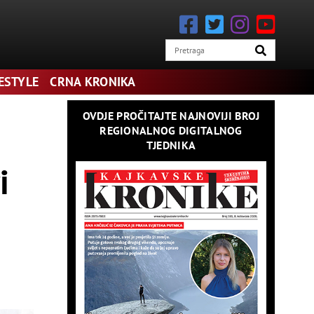
ng, Voodoo Gold od ELK Studios i drugih.
FESTYLE
CRNA KRONIKA
 o najnovijim trendovima u industriji koji utječu na Igre za
OVDJE PROČITAJTE NAJNOVIJI BROJ
REGIONALNOG DIGITALNOG
TJEDNIKA
i
i nova rješenja.