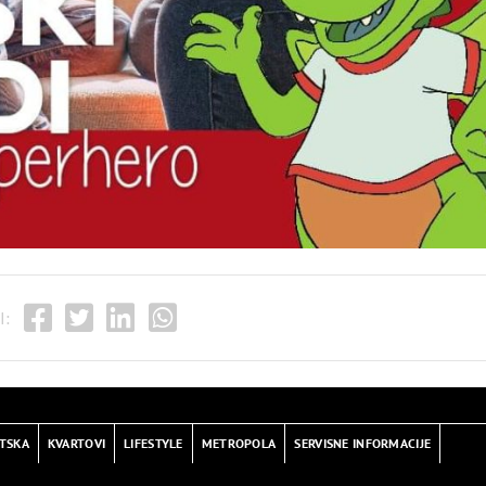
I:
TSKA
KVARTOVI
LIFESTYLE
METROPOLA
SERVISNE INFORMACIJE