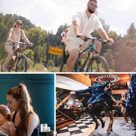
biti cijenjeno.
se bonus dodjeljuje.