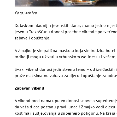
Foto: Arhiva
Dolaskom hladnijih jesenskih dana, znamo jedno mjesto
jesen u Trakošćanu donosi posebne vikende posvećene ob
zabave i opuštanja.
Pogledaj
A Zmajko je simpatična maskota koja simbolizira hotel T
roditelji mogu uživati u vrhunskom wellnessu i večern
video
Svaki vikend donosi jedinstvenu temu – od izviđačkih i
pruže maksimalnu zabavu za djecu i opuštanje za odras
Zabavan vikend
Pogledaj
A vikend pred nama upravo donosi snove o superherojs
da vaša djeca postanu pravi junaci! Zmajko vodi djecu k
kostima i sudjelovanja u superhero poligonu. Na kraju 