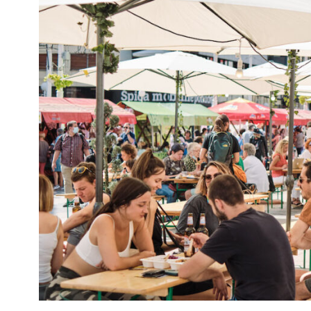
Slot Gold Rush With Johnny Cash Bonusi I Besplatne Vrtnje
Međutim, vrlo je popularna jer je to igra s kojom su mnogi igra
Poker Igra Pravila
A casino bonusi mogu ovu zabavu učiniti još ugodnijom.
Slot Viva Las Vegas Bonusi I Besplatne Vrtnje