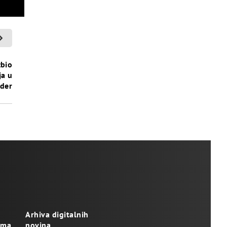
zbio
ja u
ader
Arhiva digitalnih
ama
novina