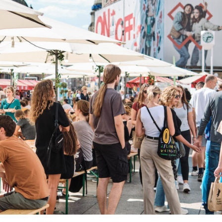
či upoznati iz igranja u zemaljskim kockarnicama.