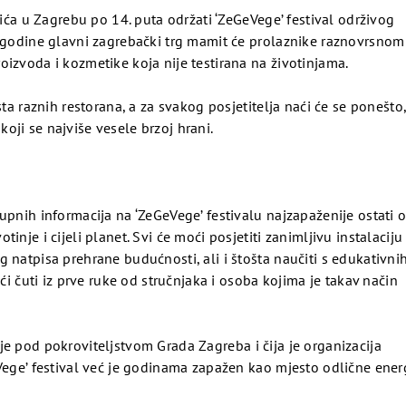
čića u Zagrebu po 14. puta održati ‘ZeGeVege’ festival održivog
e godine glavni zagrebački trg mamit će prolaznike raznovrsnom
oizvoda i kozmetike koja nije testirana na životinjama.
sta raznih restorana, a za svakog posjetitelja naći će se ponešto
 koji se najviše vesele brzoj hrani.
upnih informacija na ‘ZeGeVege’ festivalu najzapaženije ostati 
nje i cijeli planet. Svi će moći posjetiti zanimljivu instalaciju 
 natpisa prehrane budućnosti, ali i štošta naučiti s edukativni
čuti iz prve ruke od stručnjaka i osoba kojima je takav način
ji je pod pokroviteljstvom Grada Zagreba i čija je organizacija
Vege’ festival već je godinama zapažen kao mjesto odlične energ