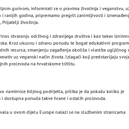
jnim gorivom, informirati se o pravima životinja i veganstvu, už
o i ranijih godina, pripremamo pregršt zanimljivosti i iznenađen
Prijatelji životinja.
rinos stvaranju održivog i zdravijega društva i kao takav iznimn
tska. Kroz ukusnu i zdravu ponudu te bogat edukativni program
odnih resursa, smanjenju zagađenja okoliša i vlastita ugljičnog 
rativ uz veganski način života. Izlagači koji predstavljaju svoj
nih proizvoda na hrvatskome tržištu.
vo namirnice biljnog podrijetla, prilika je da pokažu koliko je
a i dostupna ponuda takve hrane i ostalih proizvoda.
tivala u ovom dijelu Europe nalazi se na službenim stranicama