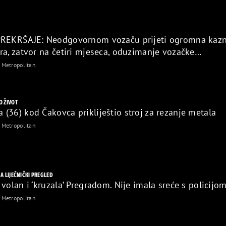
PREKRŠAJE: Neodgovornom vozaču prijeti ogromna kaz
ra, zatvor na četiri mjeseca, oduzimanje vozačke…
Metropolitan
O ŽIVOT
(36) kod Čakovca prikliještio stroj za rezanje metala
Metropolitan
NA LIJEČNIČKI PREGLED
volan i ‘kruzala’ Pregradom. Nije imala sreće s policijo
Metropolitan