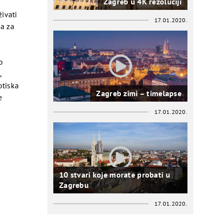
Zagreb u 4K rezoluciji
ivati
17.01.2020.
ja za
o
,
otiska
Zagreb zimi – timelapse
e
17.01.2020.
10 stvari koje morate probati u
Zagrebu
17.01.2020.