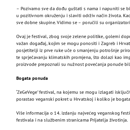
video
– Pozivamo sve da dođu guštati s nama i napuniti se bil
u pozitivnom okruženju i slaviti održiv način života. Ka
sve dobne skupine. Vidimo se – poručili su organizatori, 
Pogledaj
Ovaj je festival, zbog svoje zelene politike, golemi dop
važan događaj, kojim se mogu ponositi i Zagreb i Hrva
posjetitelji iz prve ruke uče o smanjenju potrošnje prir
video
te sprječavanju klimatskih promjena, što dolazi kao impe
proizvode prepoznali su nužnost povećanja ponude bilj
Bogata ponuda
Pogledaj
‘ZeGeVege’ festival, na kojemu se mogu izlagati isključi
porastao veganski pokret u Hrvatskoj i koliko je bogat
video
Više informacija o 14. izdanju najvećeg veganskog fes
festivala i na službenim stranicama Prijatelja životinja.