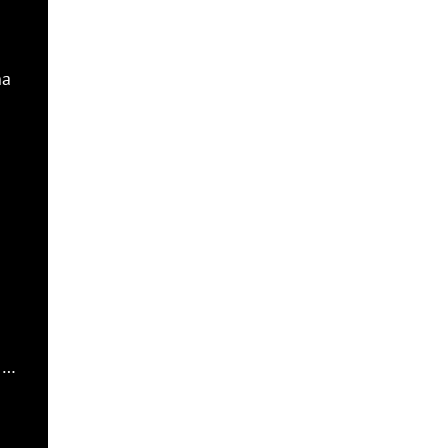
na
m…