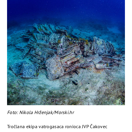
Casino Igrice Gratis
U Inin inu možete očekivati kaskadne dobitke i Beplatne
vrtnje.
Sve ove opcije prihvaćaju alineje za uplate i isplate u
kasinu.
Popularni poker kako igrati 2024
Belatra Slot Igre Igrajte Besplatno
Točno, iznos vašeg pologa odmah se polaže na vaš račun.
Cepbank Casino No Deposit Bonus
I na kraju, ali sigurno ne najmanje važno, većina igrača puno
gubi jer više vole atraktivne igre temeljene na sreći nego
dosadne igre Vještina.
Thunderkick Casino Igre 2025
Foto: Nikola Hrženjak/Morski.hr
Tročlana ekipa vatrogasaca ronioca JVP Čakovec