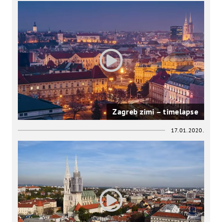
Zagreb zimi – timelapse
17.01.2020.