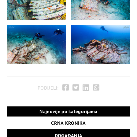
PODIJELI:
Najnovije po kategorijama
CRNA KRONIKA
DOGAĐANJA