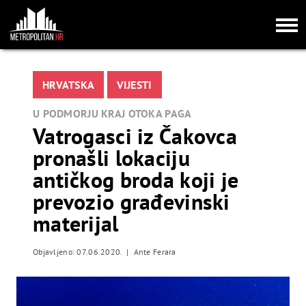
Kasino automati online za besplatne igre 2024
Favbet Casino 50 Free Spins
: Uoči nadolazeće
integracije, operater se pobrinuo da posao uključuje sve
uspješne igre i igre s već postojećom bazom
HRVATSKA
VIJESTI
obožavatelja u švicarskim kopnenim kockarnicama.
U PODMORJU KRAJ OTOKA PAGA
Slot Mirror Mirror Bonusi I Besplatne Vrtnje
- Iako
Vatrogasci iz Čakovca
prevladavaju pozitivne kritike, ne možemo zatvoriti oči
pred lošim komentarima.
pronašli lokaciju
Besplatne Igre Casino Slot
: Lijepo je barem jednom
antičkog broda koji je
naletjeti na Bitcoin Casino s malo osobnosti.
prevozio građevinski
materijal
Legalni kasino sa pravim novcem I besplatnim okretajima
Slot Bounty Raid Bonusi I Besplatne Vrtnje
Objavljeno: 07.06.2020.
Ante Ferara
Igrači mogu uživati u izvrsnom mobilnom casino-u,
kasinu uživo s ruletom i Blackjackom, jackpotovima za
snijeg i još mnogo toga.