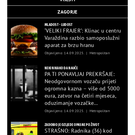
ZAGORJE
MLADOST - LUDOST
‘VELIKI FRAJER’: Klinac u centru
Varaždina razbio samoposlužni
aparat za brzu hranu
Objavljeno: 14.09.2025.
Metropolitan
NEKI NIKAKO DA NAUČE
PA TI PONAVLJAJ PREKRŠAJE:
Neodgovornom vozaču prijeti
ogromna kazna – više od 5000
eura, zatvor na četiri mjeseca,
oduzimanje vozačke…
Objavljeno: 14.09.2025.
Metropolitan
ZADOBIO JE OZLJEDE OPASNE PO ŽIVOT
STRAŠNO: Radnika (36) kod