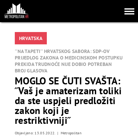
Žive kasino virtualni blackjack u hrvatskoj3d kasino najbolji
virtualni poker
N1bet Casino Recenzija I Iskustva 2025
: Postoje i tri
slučajne značajke koje uključuju čarobnu vilu koja
HRVATSKA
leprša na prvim stijenama, nudeći još više načina za
pobjedu.
''NA TAPETI'' HRVATSKOG SABORA: SDP-OV
PRIJEDLOG ZAKONA O MEDICINSKOM POSTUPKU
Sampanjci Slot Igra
- Ovo je sjajan način da i dalje
PREKIDA TRUDNOĆE NIJE DOBIO POTREBAN
uživate u igri ako su sva mjesta zauzeta.
BROJ GLASOVA
Slot Wild Cauldron Bonusi I Besplatne Vrtnje
:
MOGLO SE ČUTI SVAŠTA:
Odgovorite na sva pitanja i novac je vaš.
˝Vaš je amaterizam toliki
da ste uspjeli predložiti
Mobilni poker u hrvatskoj vrijednost kartice 2024
zakon koji je
Kockanje Igrice
restriktivniji˝
Izbor načina plaćanja je dobar i prihvaćaju se četiri
glavne valute.
Objavljeno: 13.05.2022.
Metropolitan
Slot Wild Beach Party Bonusi I Besplatne Vrtnje