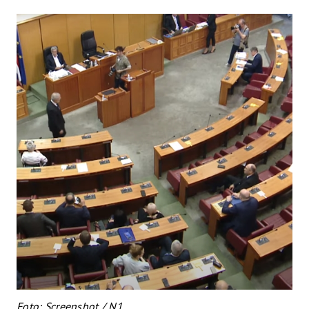
Dodajte tome činjenicu da ga možete koristiti za super
brzo uplatu i isplatu u internetskim kockarnicama i imate
savršeno rješenje za upotrebu kao način plaćanja u
internetskim kockarnicama.
Bitcoin bankarstvo je brzo i uklanja probleme.
Novi kasino trikovi u najboljem slotu u hrvatskoj
Vcreditos Casino 50 Free Spins
S druge strane, ako igrate blackjack za stolom sa samo jednom
ili dvije palube, igrači smiju dodirivati karte.
Internetski Kasino S American Express Kasina 2025
Oni se kreću od kasino bonusa na depozit do programa koji se
temelje na Nusu.
Slot Butterfly Bonusi I Besplatne Vrtnje
Foto: Screenshot / N1