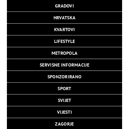
GRADOVI
HRVATSKA
KVARTOVI
LIFESTYLE
METROPOLA
SERVISNE INFORMACIJE
SPONZORIRANO
SPORT
SVIJET
VIJESTI
ZAGORJE