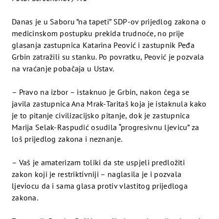
Danas je u Saboru ”na tapeti” SDP-ov prijedlog zakona o
medicinskom postupku prekida trudnoće, no prije
glasanja zastupnica Katarina Peović i zastupnik Peđa
Grbin zatražili su stanku. Po povratku, Peović je pozvala
na vraćanje pobačaja u Ustav.
– Pravo na izbor – istaknuo je Grbin, nakon čega se
javila zastupnica Ana Mrak-Taritaš koja je istaknula kako
je to pitanje civilizacijsko pitanje, dok je zastupnica
Marija Selak-Raspudić osudila “progresivnu ljevicu” za
loš prijedlog zakona i neznanje.
– Vaš je amaterizam toliki da ste uspjeli predložiti
zakon koji je restriktivniji – naglasila je i pozvala
ljeviocu da i sama glasa protiv vlastitog prijedloga
zakona.