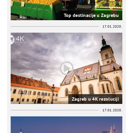
Top destinacije u Zagrebu
17.01.2020.
Zagreb u 4K rezoluciji
17.01.2020.