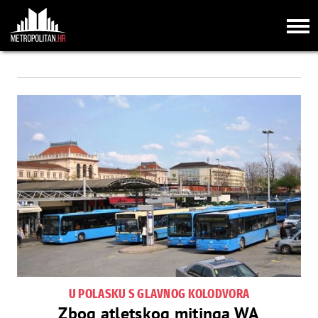
U POLASKU S GLAVNOG KOLODVORA
Zbog atletskog mitinga WA