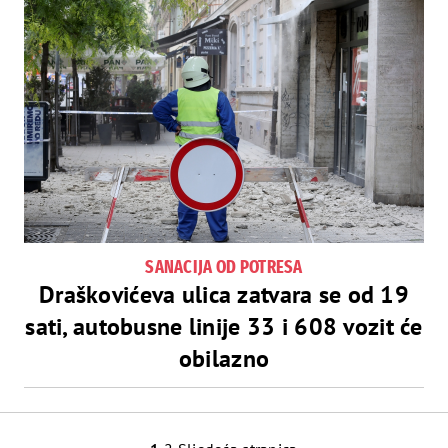
SANACIJA OD POTRESA
Draškovićeva ulica zatvara se od 19
sati, autobusne linije 33 i 608 vozit će
obilazno
Navigacija