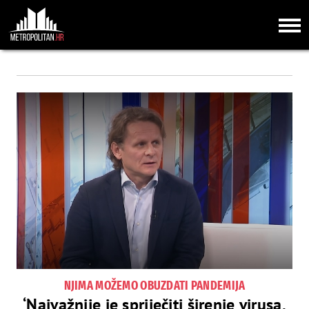
NJIMA MOŽEMO OBUZDATI PANDEMIJA
‘Najvažnije je spriječiti širenje virusa,