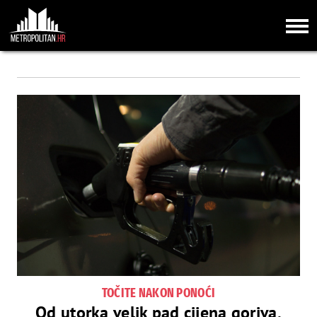
TOČITE NAKON PONOĆI
Od utorka velik pad cijena goriva,