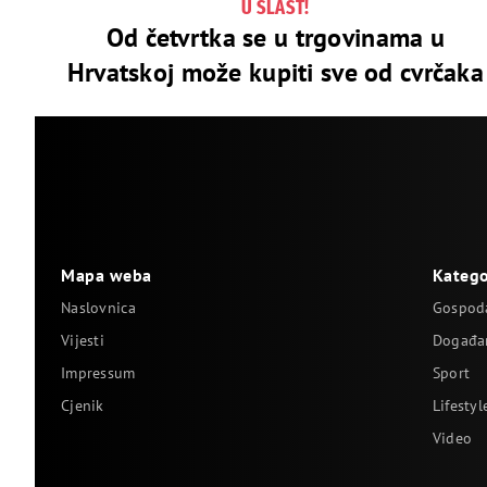
U SLAST!
Od četvrtka se u trgovinama u
Hrvatskoj može kupiti sve od cvrčaka
Mapa weba
Katego
Naslovnica
Gospod
Vijesti
Događa
Impressum
Sport
Cjenik
Lifestyl
Video