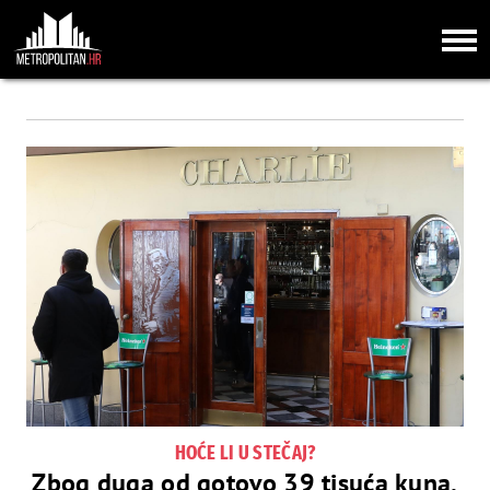
HOĆE LI U STEČAJ?
Zbog duga od gotovo 39 tisuća kuna,