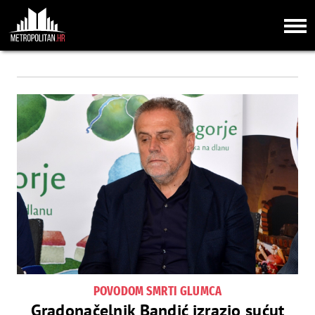
POVODOM SMRTI GLUMCA
Gradonačelnik Bandić izrazio sućut