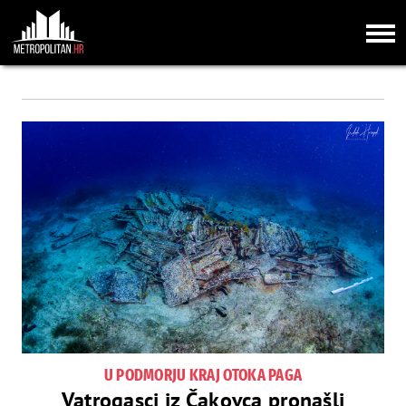
U PODMORJU KRAJ OTOKA PAGA
Vatrogasci iz Čakovca pronašli