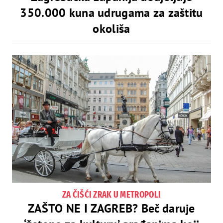
350.000 kuna udrugama za zaštitu
okoliša
ZA ČIŠĆI ZRAK U METROPOLI
ZAŠTO NE I ZAGREB? Beč daruje