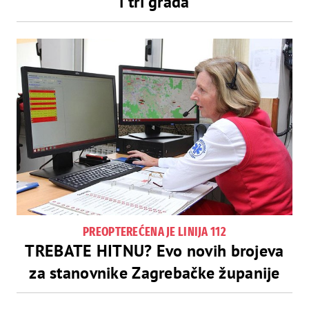
i tri grada
PREOPTEREĆENA JE LINIJA 112
TREBATE HITNU? Evo novih brojeva
za stanovnike Zagrebačke županije