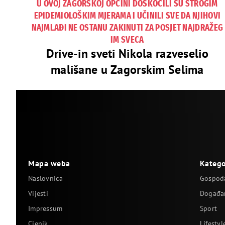
U OVOJ ZAGORSKOJ OPĆINI DOSKOČILI SU STROGIM
EPIDEMIOLOŠKIM MJERAMA I UČINILI SVE DA NJIHOVI
NAJMLAĐI NE OSTANU ZAKINUTI ZA POSJET NAJDRAŽEG
IM SVECA
Drive-in sveti Nikola razveselio
mališane u Zagorskim Selima
Mapa weba
Katego
Naslovnica
Gospod
Vijesti
Događa
Impressum
Sport
Cjenik
Lifestyl