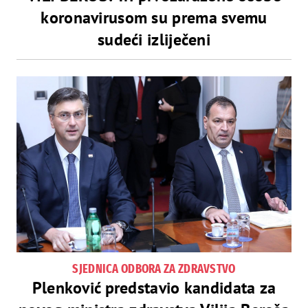
koronavirusom su prema svemu
sudeći izliječeni
SJEDNICA ODBORA ZA ZDRAVSTVO
Plenković predstavio kandidata za