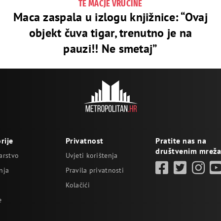
TE MAČJE VRUĆINE
Maca zaspala u izlogu knjižnice: “Ovaj
objekt čuva tigar, trenutno je na
pauzi!! Ne smetaj”
rije
Privatnost
Pratite nas na
društvenim mrež
arstvo
Uvjeti korištenja
nja
Pravila privatnosti
Kolačići
e