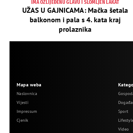
IMA OZLIJEĐENU GLAVU I SLOMLJEN LAKAT
UŽAS U GAJNICAMA: Mačka šetala
balkonom i pala s 4. kata kraj
prolaznika
Mapa weba
Katego
Naslovnica
Gospod
Vijesti
Događa
Impressum
Sport
Cjenik
Lifestyl
Video