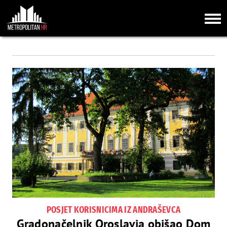
POSJET KORISNICIMA IZ ANDRAŠEVCA
Gradonačelnik Oroslavja obišao Dom