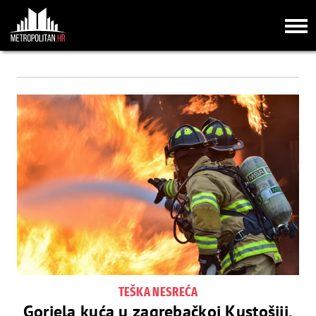
TEŠKA NESREĆA
Gorjela kuća u zagrebačkoj Kustošiji,