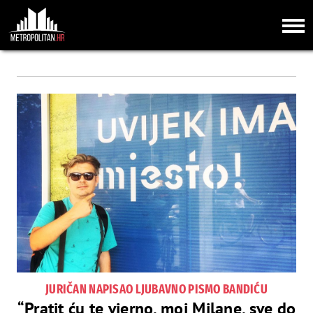
JURIČAN NAPISAO LJUBAVNO PISMO BANDIĆU
“Pratit ću te vjerno, moj Milane, sve do