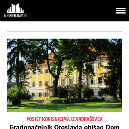
POSJET KORISNICIMA IZ ANDRAŠEVCA
Gradonačelnik Oroslavja obišao Dom