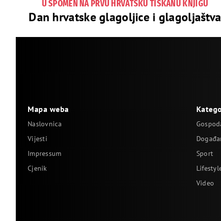
U SPOMEN NA PRVU HRVATSKU TISKANU KNJIGU
Dan hrvatske glagoljice i glagoljaštv
Mapa weba
Katego
Naslovnica
Gospod
Vijesti
Događa
Impressum
Sport
Cjenik
Lifestyl
Video