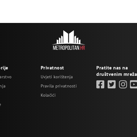
a
rije
Privatnost
Pratite nas na
društvenim mrež
arstvo
Uvjeti korištenja
nja
Pravila privatnosti
Kolačići
e