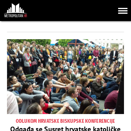
ODLUKOM HRVATSKE BISKUPSKE KONFERENCIJE
Odgađa se Susret hrvatske katoličke