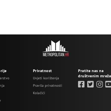
rije
Privatnost
Pratite nas na
društvenim mrež
arstvo
Uvjeti korištenja
nja
Pravila privatnosti
Kolačići
e