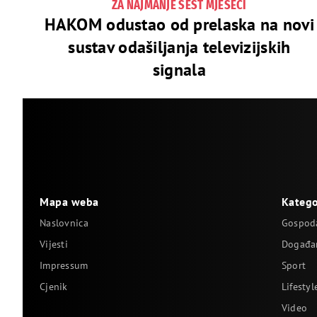
ZA NAJMANJE ŠEST MJESECI
HAKOM odustao od prelaska na novi
sustav odašiljanja televizijskih
signala
Mapa weba
Katego
Naslovnica
Gospod
Vijesti
Događa
Impressum
Sport
Cjenik
Lifestyl
Video